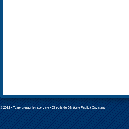
© 2022 - Toate drepturile rezervate - Direcția de Sănătate Publică Covasna