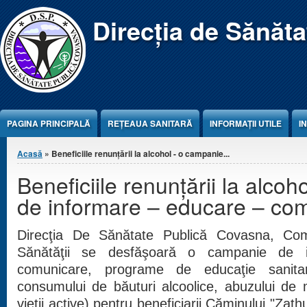
Jump to Content
Direcția de Sănăt
PAGINA PRINCIPALĂ
REŢEAUA SANITARĂ
INFORMAȚII UTILE
I
Eşti aici
Acasă
» Beneficiile renunţării la alcohol - o campanie...
Beneficiile renunţării la alco
de informare – educare – co
Direcţia De Sănătate Publică Covasna, Co
Sănătăţii se desfăşoară o campanie de 
comunicare, programe de educaţie sanitar
consumului de băuturi alcoolice, abuzului de
vieţii active) pentru beneficiarii Căminului "Zat