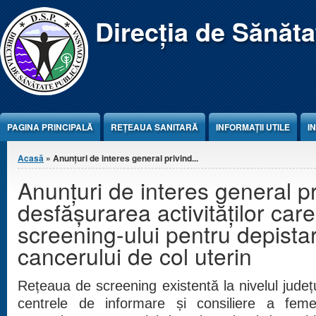
Jump to Content
Direcția de Sănăt
PAGINA PRINCIPALĂ
REŢEAUA SANITARĂ
INFORMAȚII UTILE
I
Eşti aici
Acasă
» Anunțuri de interes general privind...
Anunțuri de interes general pr
desfășurarea activităților care
screening-ului pentru depist
cancerului de col uterin
Rețeaua de screening existentă la nivelul jude
centrele de informare și consiliere a feme