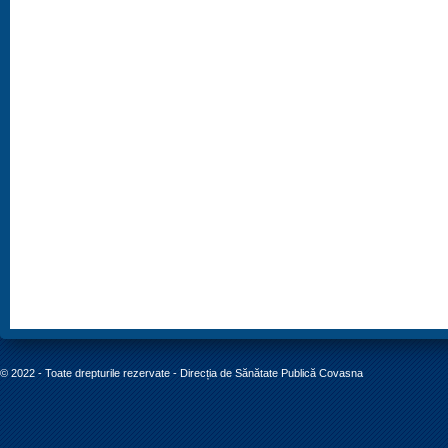
© 2022 - Toate drepturile rezervate - Direcția de Sănătate Publică Covasna