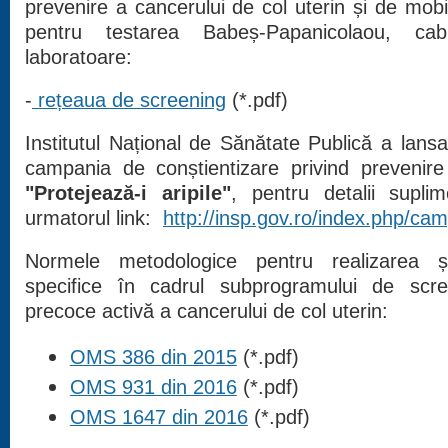
prevenire a cancerului de col uterin și de mobili
pentru testarea Babeș-Papanicolaou, ca
laboratoare:
-
rețeaua de screening
(*.pdf)
Institutul Național de Sănătate Publică a lans
campania de conștientizare privind prevenire
"Protejează-i aripile"
, pentru detalii supli
urmatorul link:
http://insp.gov.ro/index.php/cam
Normele metodologice pentru realizarea și 
specifice în cadrul subprogramului de scre
precoce activă a cancerului de col uterin:
OMS 386 din 2015
(*.pdf)
OMS 931 din 2016
(*.pdf)
OMS 1647 din 2016
(*.pdf)