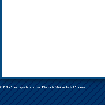
© 2022 - Toate drepturile rezervate - Direcția de Sănătate Publică Covasna