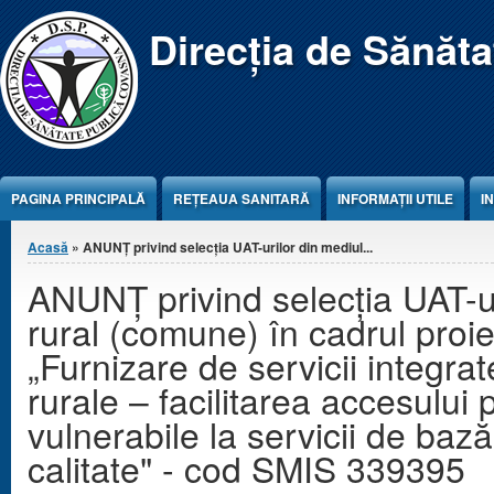
Jump to Content
Direcția de Sănăt
PAGINA PRINCIPALĂ
REŢEAUA SANITARĂ
INFORMAȚII UTILE
I
Eşti aici
Acasă
» ANUNȚ privind selecția UAT-urilor din mediul...
ANUNȚ privind selecția UAT-ur
rural (comune) în cadrul proie
„Furnizare de servicii integrat
rurale – facilitarea accesului
vulnerabile la servicii de bază
calitate" - cod SMIS 339395