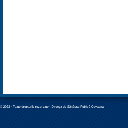
© 2022 - Toate drepturile rezervate - Direcția de Sănătate Publică Covasna