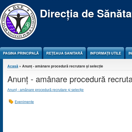
Jump to Content
Direcția de Sănăt
PAGINA PRINCIPALĂ
REŢEAUA SANITARĂ
INFORMAȚII UTILE
I
Eşti aici
Acasă
» Anunț - amânare procedură recrutare și selecție
Anunț - amânare procedură recrutar
Anunț - amânare procedură recrutare și selecție
Evenimente