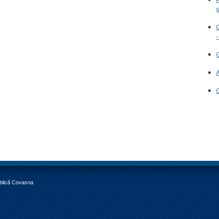
ş
C
-
G
A
G
ublică Covasna