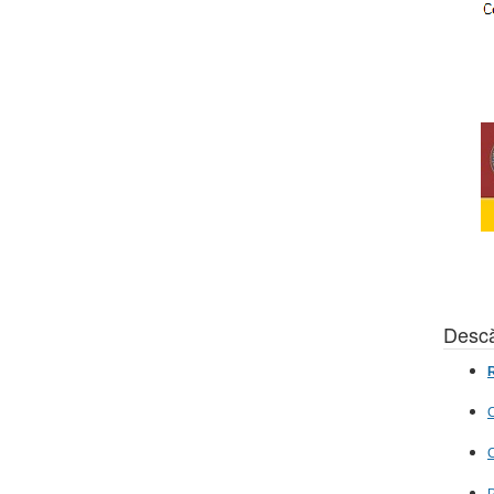
Descă
R
C
C
P