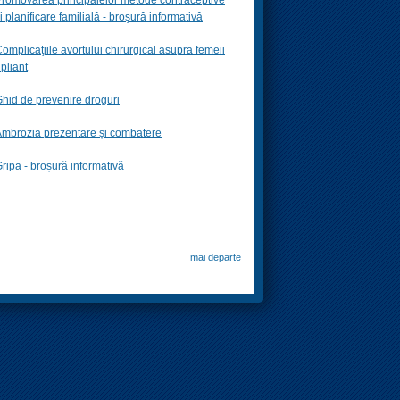
i planificare familială -
broşură informativă
omplicaţiile avortului chirurgical asupra femeii
 pliant
hid de prevenire droguri
mbrozia prezentare și combatere
ripa - broșură informativă
mai departe