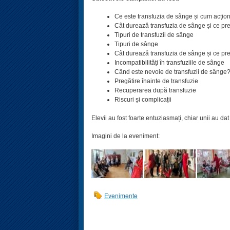
Ce este transfuzia de sânge și cum acți
Cât durează transfuzia de sânge și ce p
Tipuri de transfuzii de sânge
Tipuri de sânge
Cât durează transfuzia de sânge și ce p
Incompatibilități în transfuziile de sânge
Când este nevoie de transfuzii de sânge
Pregătire înainte de transfuzie
Recuperarea după transfuzie
Riscuri și complicații
Elevii au fost foarte entuziasmați, chiar unii au 
Imagini de la eveniment:
Evenimente