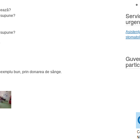
onează?
Servic
resupune?
urgen
Asistenț
resupune?
stomato
?
Guver
partic
dat exmplu bun, prin donarea de sânge.