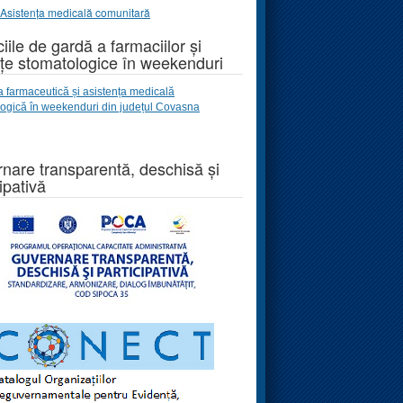
Asistența medicală comunitară
iile de gardă a farmaciilor și
țe stomatologice în weekenduri
a farmaceutică și asistența medicală
logică
în weekenduri
din județul Covasna
nare transparentă, deschisă și
ipativă