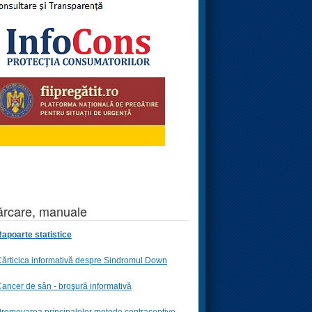
rcare, manuale
apoarte statistice
ărticica informativă despre Sindromul Down
ancer de sân - broşură informativă
romovarea principalelor metode contraceptive