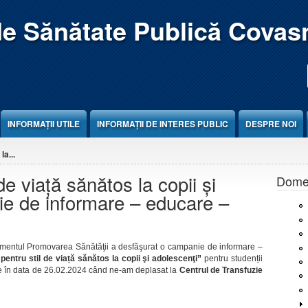
de Sănătate Publică Covas
INFORMAȚII UTILE
INFORMAȚII DE INTERES PUBLIC
DESPRE NOI
la...
 de viață sănătos la copii şi
Domen
ie de informare – educare –
mentul Promovarea Sănătăţii a desfăşurat o campanie de informare –
 pentru stil de viață sănătos la copii şi adolescenţi”
pentru studenții
 în data de 26.02.2024 când ne-am deplasat la
Centrul de Transfuzie