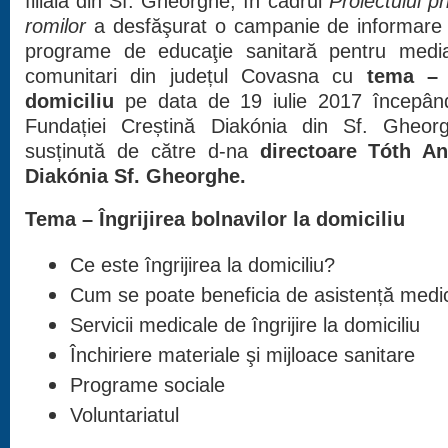
filiala din Sf. Gheorghe, în cadrul
Proiectului pr
romilor
a desfăşurat o campanie de informare
programe de educaţie sanitară pentru mediator
comunitari din județul Covasna cu
tema – Î
domiciliu
pe data de 19 iulie 2017 începân
Fundației Creștină Diakónia din Sf. Gheor
susținută de către d-na
directoare Tóth An
Diakónia Sf. Gheorghe.
Tema – Îngrijirea bolnavilor la domiciliu
Ce este îngrijirea la domiciliu?
Cum se poate beneficia de asistență medi
Servicii medicale de îngrijire la domiciliu
Închiriere materiale şi mijloace sanitare
Programe sociale
Voluntariatul