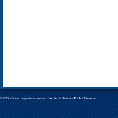
© 2022 - Toate drepturile rezervate - Direcția de Sănătate Publică Covasna