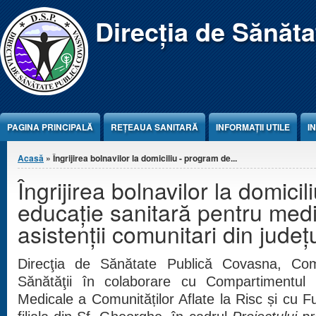
Jump to Content
Direcția de Sănăt
PAGINA PRINCIPALĂ
REŢEAUA SANITARĂ
INFORMAȚII UTILE
I
Eşti aici
Acasă
» Îngrijirea bolnavilor la domiciliu - program de...
Îngrijirea bolnavilor la domici
educaţie sanitară pentru mediat
asistenții comunitari din jude
Direcţia de Sănătate Publică Covasna, Co
Sănătăţii în colaborare cu Compartimentul 
Medicale a Comunităților Aflate la Risc și cu F