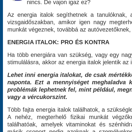
nincs. De vajon igaz ez?
Az energia italok segíthetnek a tanulóknak, 
vizsgaidőszakban, amikor igen nagy megterhelő
munkát végeznek, továbbá az autóvezetőknek, 
ENERGIA ITALOK: PRO ÉS
KONTRA
Ha több energiára van szükség, vagy egy nagyo
stimulálásra, akkor az energia italok jelentik az
Lehet inni energia italokat, de csak mérté
naponta. Ezt a mennyiséget meghaladva 
problémák lephetnek fel, mint például, me
vagy a vércukorszint.
Több fajta energia italok találhatok, a szükségl
A nehéz, megterhelő fizikai munkát végzőkn
találhatóak, amelyek vitaminokat és szénhidr
másik csoport pedig azoknak a személyeknek