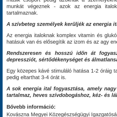
munkát végeznek - azok az energia italok
tartalmaznak.
A szívbeteg személyek kerüljék az energia it
Az energia italoknak komplex vitamin és glukó
hatásuk van és elősegítik az izom és az agy ene
Rendszeresen és hosszú időn át fogyasz
depressziót, sértődékenységet és álmatlans
Egy közepes kávé stimuláló hatása 1-2 óráig ta
pedig eltarthat 3-4 órát is.
A sok energia ital fogyasztása, amely nag
tartalmaz, heves szívdobogáshoz, kéz- és l
Bővebb információ:
Kovászna Megyei Közegészségügyi Igazgatósá