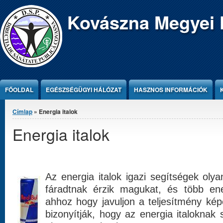
Jump to Content
Kovászna Megyei 
FŐOLDAL
EGÉSZSÉGÜGYI HÁLÓZAT
HASZNOS INFORMÁCIÓK
Jelenlegi hely
Címlap
» Energia italok
Energia italok
Az energia italok igazi segítségek ol
fáradtnak érzik magukat, és több en
ahhoz hogy javuljon a teljesítmény kép
bizonyítják, hogy az energia italoknak