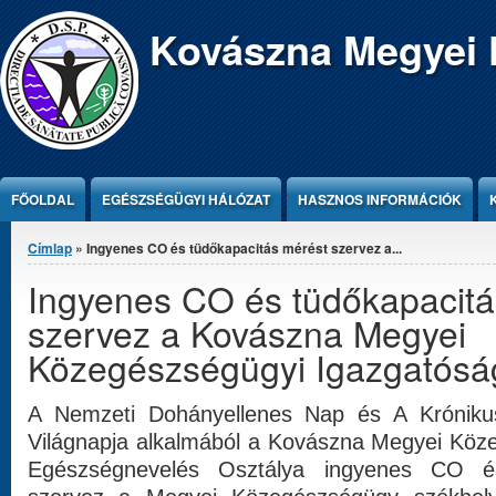
Jump to Content
Kovászna Megyei 
FŐOLDAL
EGÉSZSÉGÜGYI HÁLÓZAT
HASZNOS INFORMÁCIÓK
Jelenlegi hely
Címlap
» Ingyenes CO és tüdőkapacitás mérést szervez a...
Ingyenes CO és tüdőkapacitá
szervez a Kovászna Megyei
Közegészségügyi Igazgatósá
A Nemzeti Dohányellenes Nap és A Krónik
Világnapja alkalmából a Kovászna Megyei Köz
Egészségnevelés Osztálya ingyenes CO é