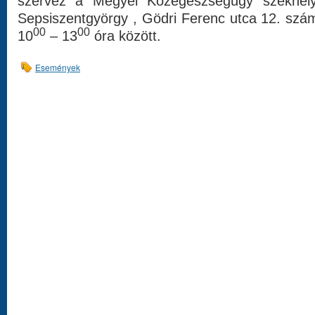
szervez a Megyei Közegészségügy székhel
Sepsiszentgyörgy , Gödri Ferenc utca 12. szá
00
00
10
– 13
óra között.
Események