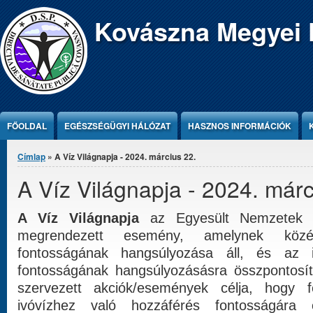
Jump to Content
Kovászna Megyei 
FŐOLDAL
EGÉSZSÉGÜGYI HÁLÓZAT
HASZNOS INFORMÁCIÓK
Jelenlegi hely
Címlap
» A Víz Világnapja - 2024. március 22.
A Víz Világnapja - 2024. márc
A Víz Világnapja
az Egyesült Nemzetek S
megrendezett esemény, amelynek közé
fontosságának hangsúlyozása áll, és az 
fontosságának hangsúlyozásásra összpontosít
szervezett akciók/események célja, hogy f
ivóvízhez való hozzáférés fontosságára 