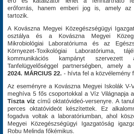
erő és katalizátor lehet a fenntartható 
erőforrás, hanem emberi jog is, amely az 
tartozik.
A Kovászna Megyei Közegészségügyi Igazgató
osztálya és a Kovászna Megyei Közegé
Mikrobiológiai Laboratóriuma és az Egész
Környezet-Toxikológiai Laboratóriuma, tá
kommunikációs kampányt szervezett
Tanfelügyelőséggel partnerségben, amely 
2024. MÁRCIUS 22.
- hívta fel a közvélemény 
Az eseményre a Kovászna Megyei Iskolák V-VI.
meghíva 5 fős csoportokkal a Víz Világnapja 
Tiszta víz
című oktatóvideó-versenyre. A tanul
perces oktatóvideót készítettek. Ez alkalo
fogadva voltak a laboratóriumban, ahol kös
Megyei Közegészségügyi Igazgatóság igazg
Robu Melinda főkémikus.