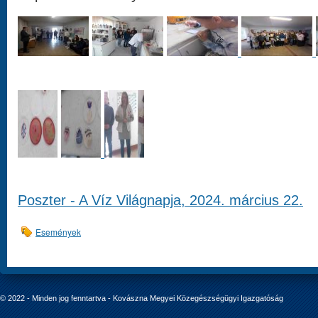
Poszter -
A Víz Világnapja, 2024. március 22.
Események
© 2022 - Minden jog fenntartva - Kovászna Megyei Közegészségügyi Igazgatóság