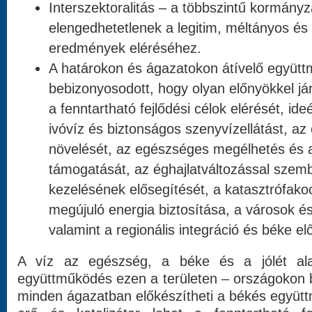
Interszektoralitás – a többszintű kormány
elengedhetetlenek a legitim, méltányos és 
eredmények eléréséhez.
A határokon és ágazatokon átívelő együtt
bebizonyosodott, hogy olyan előnyökkel jár
a fenntartható fejlődési célok elérését, id
ivóvíz és biztonságos szenyvízellátást, a
növelését, az egészséges megélhetés és 
támogatását, az éghajlatváltozással szemb
kezelésének elősegítését, a katasztrófako
megújuló energia biztosítása, a városok é
valamint a regionális integráció és béke e
A víz az egészség, a béke és a jólét ala
együttműködés ezen a területen – országokon b
minden ágazatban előkészítheti a békés együttm