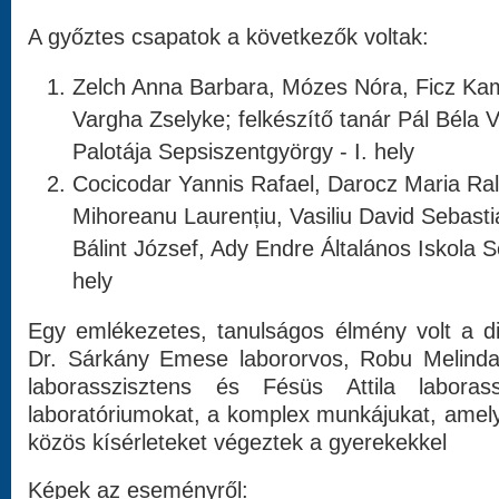
A győztes csapatok a következők voltak:
Zelch Anna Barbara, Mózes Nóra, Ficz Kami
Vargha Zselyke; felkészítő tanár Pál Béla
Palotája Sepsiszentgyörgy - I. hely
Cocicodar Yannis Rafael, Darocz Maria Ral
Mihoreanu Laurențiu, Vasiliu David Sebastia
Bálint József, Ady Endre Általános Iskola S
hely
Egy emlékezetes, tanulságos élmény volt a 
Dr. Sárkány Emese labororvos, Robu Melinda 
laborasszisztens és Fésüs Attila laboras
laboratóriumokat, a komplex munkájukat, amel
közös kísérleteket végeztek a gyerekekkel
Képek az eseményről: