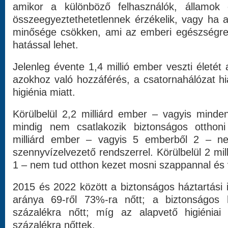
amikor a különböző felhasználók, államok 
összeegyeztethetetlennek érzékelik, vagy ha 
minősége csökken, ami az emberi egészségre
hatással lehet.
Jelenleg évente 1,4 millió ember veszti életét
azokhoz való hozzáférés, a csatornahálózat h
higiénia miatt.
Körülbelül 2,2 milliárd ember – vagyis min
mindig nem csatlakozik biztonságos otthoni
milliárd ember – vagyis 5 emberből 2 – ne
szennyvízelvezető rendszerrel. Körülbelül 2 mil
1 – nem tud otthon kezet mosni szappannal és 
2015 és 2022 között a biztonságos háztartási 
aránya 69-ről 73%-ra nőtt; a biztonságos h
százalékra nőtt; míg az alapvető higiéniai 
százalékra nőttek.