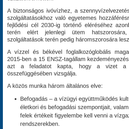
A biztonságos ivóvízhez, a szennyvízelvezetés
szolgáltatásokhoz való egyetemes hozzáférésr
fejlődési cél 2030-ig történő eléréséhez azo
terén elért jelenlegi ütem hatszorosára,
szolgáltatások terén pedig háromszorosára les
A vízzel és békével foglalkozóglobális magas
2015-ben a 15 ENSZ-tagállam kezdeményezésé
azt a feladatot kapta, hogy a vizet 
összefüggésében vizsgálja.
A közös munka három általános elve:
Befogadás – a vízügyi együttműködés kult
életkori és befogadási szempontjait, valam
felek értékeit figyelembe kell venni a vízg
rendszerekben.