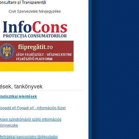
Civil Szervezetek Névjegyzéke
tések, tankönyvek
tatisztikai jelentések
ogadd el! Fogadj el! - információs füzet
own szindrómáról szóló információs
könyvecske
ellrákkal kapcsolatos tájékoztatás