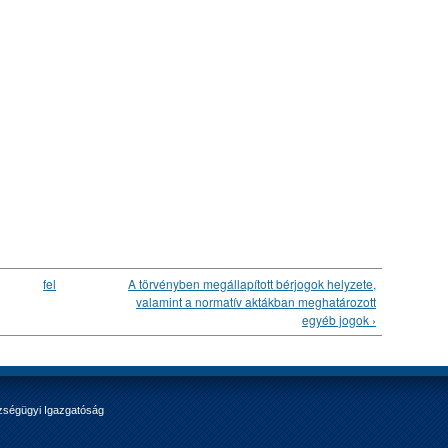
fel
A törvényben megállapított bérjogok helyzete,
valamint a normatív aktákban meghatározott
egyéb jogok ›
zségügyi Igazgatóság