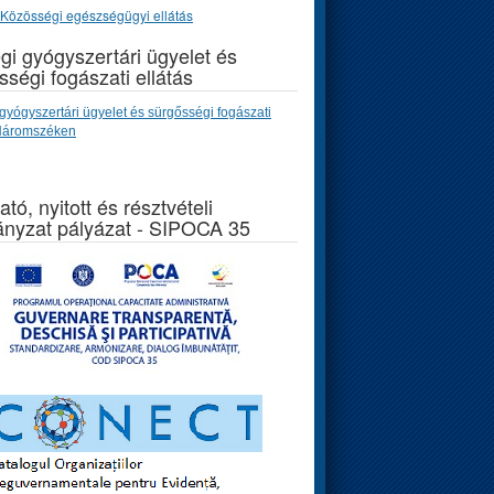
Közösségi egészségügyi ellátás
gi gyógyszertári ügyelet és
sségi fogászati ellátás
gyógyszertári ügyelet és sürgősségi fogászati
 Háromszéken
ató, nyitott és résztvételi
nyzat pályázat - SIPOCA 35