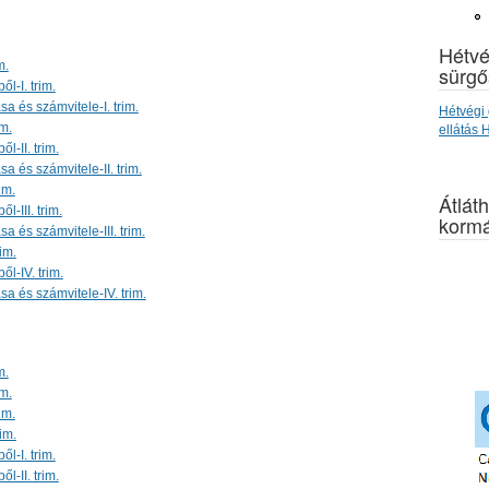
Hétvé
m.
sürgő
l-I. trim.
a és számvitele-I. trim.
Hétvégi 
im.
ellátás
l-II. trim.
 és számvitele-II. trim.
im.
Átláth
-III. trim.
kormá
 és számvitele-III. trim.
im.
l-IV. trim.
a és számvitele-IV. trim.
m.
im.
im.
im.
l-I. trim.
l-II. trim.