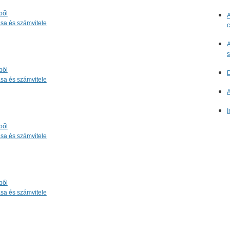
ből
A
sa és számvitele
c
A
s
ből
D
sa és számvitele
A
I
ből
sa és számvitele
ből
sa és számvitele