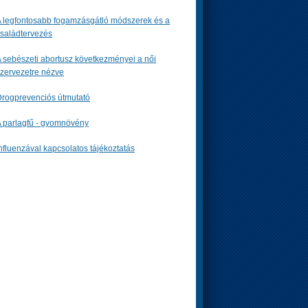
 legfontosabb fogamzásgátló módszerek és a
saládtervezés
 sebészeti abortusz következményei a női
zervezetre nézve
rogprevenciós útmutató
 parlagfű - gyomnövény
nfluenzával kapcsolatos tájékoztatás