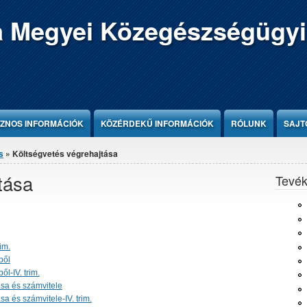
 Megyei Közegészségügyi
ZNOS INFORMÁCIÓK
KÖZÉRDEKŰ INFORMÁCIÓK
RÓLUNK
SAJT
s
» Költségvetés végrehajtása
tása
Tevé
im.
ből
l-IV. trim.
sa és számvitele
a és számvitele-IV. trim.