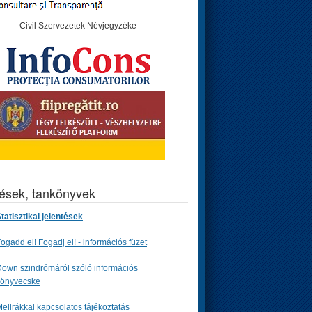
Civil Szervezetek Névjegyzéke
tések, tankönyvek
tatisztikai jelentések
ogadd el! Fogadj el! - információs füzet
own szindrómáról szóló információs
könyvecske
ellrákkal kapcsolatos tájékoztatás