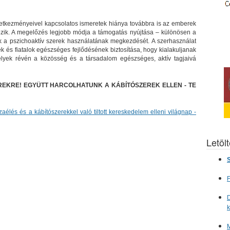
vetkezményeivel kapcsolatos ismeretek hiánya továbbra is az emberek
rtozik. A megelőzés legjobb módja a támogatás nyújtása – különösen a
ék a pszichoaktív szerek használatának megkezdését. A szerhasználat
és fiatalok egészséges fejlődésének biztosítása, hogy kialakuljanak
yek révén a közösség és a társadalom egészséges, aktív tagjaivá
EKRE! EGYÜTT HARCOLHATUNK A KÁBÍTÓSZEREK ELLEN - TE
zaélés és a kábítószerekkel való tiltott kereskedelem elleni világnap -
Letöl
S
F
D
M