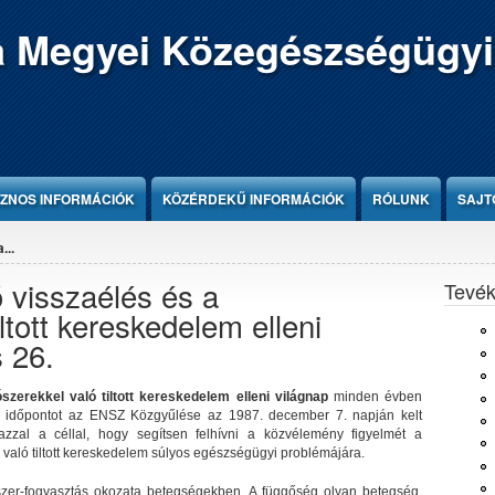
 Megyei Közegészségügyi
ZNOS INFORMÁCIÓK
KÖZÉRDEKŰ INFORMÁCIÓK
RÓLUNK
SAJT
...
ó visszaélés és a
Tevé
ltott kereskedelem elleni
s 26.
szerekkel való tiltott kereskedelem elleni világnap
minden évben
az időpontot az ENSZ Közgyűlése az 1987. december 7. napján kelt
zzal a céllal, hogy segítsen felhívni a közvélemény figyelmét a
l való tiltott kereskedelem súlyos egészségügyi problémájára.
ószer-fogyasztás okozata betegségekben. A függőség olyan betegség,