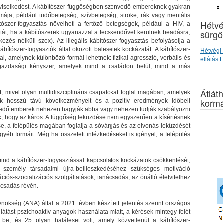
a viselkedést. A kábítószer-függőségben szenvedő embereknek gyakran
ája, például tüdőbetegség, szívbetegség, stroke, rák vagy mentális
Hétvé
tószer-fogyasztás növelheti a fertőző betegségek, például a HIV, a
sürgő
atát, ha a kábítószerek ugyanazzal a fecskendővel kerülnek beadásra,
zés nélküli szex). Az illegális kábítószer-fogyasztás befolyásolja a
bítószer-fogyasztók által okozott balesetek kockázatát. A kábítószer-
Hétvégi 
l, amelynek különböző formái lehetnek: fizikai agresszió, verbális és
ellátás
s, gazdasági kényszer, amelyek mind a családon belül, mind a más
Átláth
t, mivel olyan multidiszciplináris csapatokat foglal magában, amelyek
kormá
ok hosszú távú következményeit és a pozitív eredmények időbeli
nvedő emberek nehezen hagyják abba vagy nehezen tudják szabályozni
ák, hogy az káros. A függőség leküzdése nem egyszerűen a kísértésnek
ése, a felépülés magában foglalja a sóvárgás és az elvonás leküzdését
gyéb formáit. Még ha összetett intézkedéseket is igényel, a felépülés
nd a kábítószer-fogyasztással kapcsolatos kockázatok csökkentését,
tt személy társadalmi újra-beilleszkedéséhez szükséges motiváció
ációs-szocializációs szolgáltatások, tanácsadás, az önálló életvitelhez
ácsadás révén.
kség (ANA) által a 2021. évben készített jelentés szerint országos
látást pszichoaktív anyagok használata miatt, a kérések mintegy felét
ék be, és 25 olyan haláleset volt, amely közvetlenül a kábítószer-