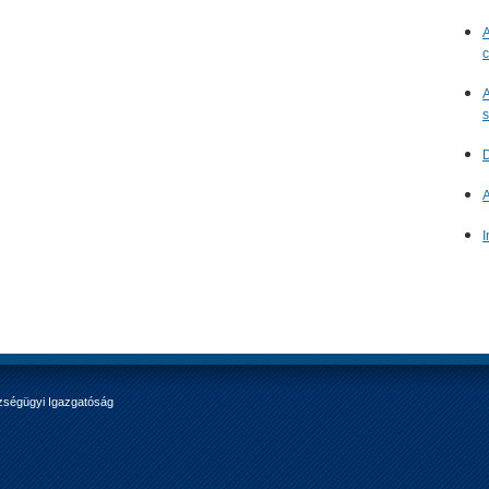
A
c
A
s
D
A
I
zségügyi Igazgatóság