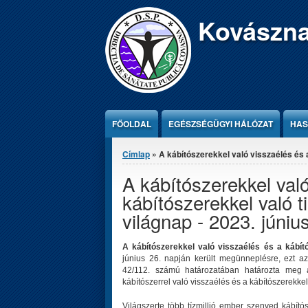
Jump to Content
Kovászna
FŐOLDAL
EGÉSZSÉGÜGYI HÁLÓZAT
HAS
Jelenlegi hely
Címlap
» A kábítószerekkel való visszaélés és a
A kábítószerekkel val
kábítószerekkel való ti
világnap - 2023. júniu
A kábítószerekkel való visszaélés és a kábító
június 26. napján került megünneplésre, ezt 
42/112. számú határozatában határozta meg a
kábítószerrel való visszaélés és a kábítószerekke
Világszerte több tízmillió ember szenved kábít