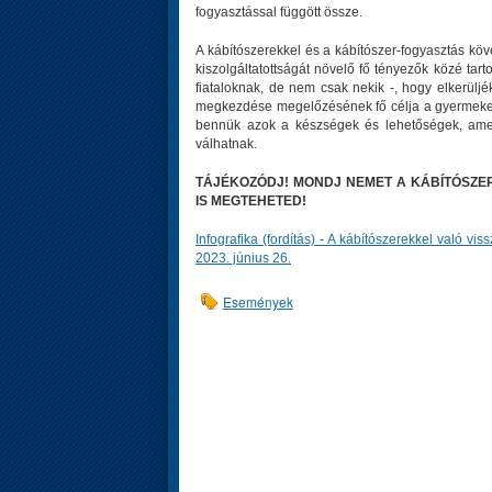
fogyasztással függött össze.
A kábítószerekkel és a kábítószer-fogyasztás kö
kiszolgáltatottságát növelő fő tényezők közé ta
fiataloknak, de nem csak nekik -, hogy elkerülj
megkezdése megelőzésének fő célja a gyermekek 
bennük azok a készségek és lehetőségek, amel
válhatnak.
TÁJÉKOZÓDJ! MONDJ NEMET A KÁBÍTÓSZER
IS MEGTEHETED!
Infografika (fordítás) -
A kábítószerekkel való viss
2023. június 26.
Események