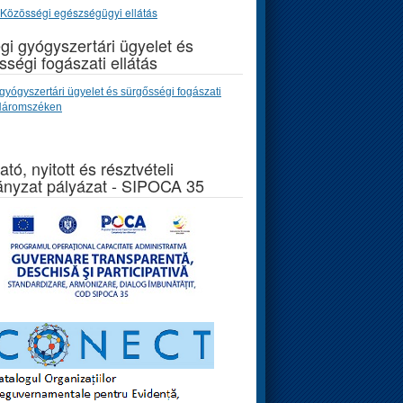
Közösségi egészségügyi ellátás
gi gyógyszertári ügyelet és
sségi fogászati ellátás
gyógyszertári ügyelet és sürgősségi fogászati
 Háromszéken
ató, nyitott és résztvételi
nyzat pályázat - SIPOCA 35