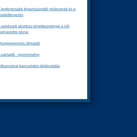
 legfontosabb fogamzásgátló módszerek és a
saládtervezés
 sebészeti abortusz következményei a női
zervezetre nézve
rogprevenciós útmutató
 parlagfű - gyomnövény
nfluenzával kapcsolatos tájékoztatás