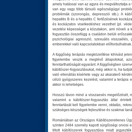
amely hatással van az agyra és megváltoztatja 
van egy vagy több társuló egészségügyi problém
problémák (szorongás, depresszió stb.). A kábí
hepatitis B és a hepatitis C fertőzésének kockáz
és kockázatos viselkedéshez vezethet (pl. védeke
vezetési képességet a közutakon, ami növeli a ká
fogyasztás összefügg a családon belüli erőszakka
pszichológiai agresszió, szexuális visszaélé
emberekkel való kapcsolatokban előfordulhatnak.
A függőség terápiás megközelítése kihívást jelen
figyelembe veszik a meglévő állapotokat, az
fenntarthatóságát egyaránt. A függőségben sze
kábítószer-fogyasztásukat, még akkor is, ha tudj
való ellenállás kísérlete vagy az akaraterő kérd
célzó gyógyszeres kezelést, valamint a terápia e
akkor is lehetséges.
Hosszú távon mind a visszaesés megelőzését, mi
valamint a kábítószer-fogyasztás által érinte
fenntartását kell figyelembe venni, oktatás, rekre
szükséges készségek fejlesztése és szakmai tan
Romániában az Országos Kábítószerellenes Ügynö
szinten 2484 személy kapott sürgősségi orvosi el
tiltott kábítószerek fogyasztása miatt jegyezt