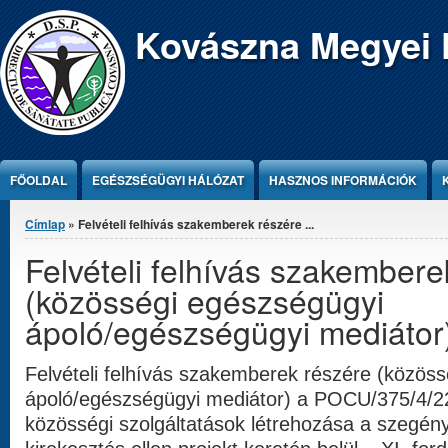
Jump to Content
Kovászna Megyei 
FŐOLDAL
EGÉSZSÉGÜGYI HÁLÓZAT
HASZNOS INFORMÁCIÓK
Jelenlegi hely
Címlap
» Felvételi felhívás szakemberek részére ...
Felvételi felhívás szakembere
(közösségi egészségügyi
ápoló/egészségügyi mediátor) 
Felvételi felhívás szakemberek részére (közös
ápoló/egészségügyi mediátor) a POCU/375/4/22
közösségi szolgáltatások létrehozása a szegén