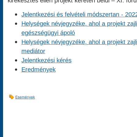
kirekesztés ellen projekt keretén belül – XI. ford
Jelentkezési és felvételi módszertan - 202
Helységek névjegyzéke, ahol a projekt zajl
egészségügyi ápoló
Helységek névjegyzéke, ahol a projekt zajl
mediátor
Jelentkezési kérés
Eredmények
Események