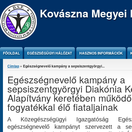
Jump to Content
Kovászna Megyei 
FŐOLDAL
EGÉSZSÉGÜGYI HÁLÓZAT
HASZNOS INFORMÁCIÓK
Jelenlegi hely
Címlap
» Egészségnevelő kampány a sepsiszentgyörgyi...
Egészségnevelő kampány a
sepsiszentgyörgyi Diakónia K
Alapítvány keretében működő 
fogyatékkal élő fiataljainak
A Közegészségügyi Igazgatóság Egészs
egészségnevelő kampányt szervezett a sep