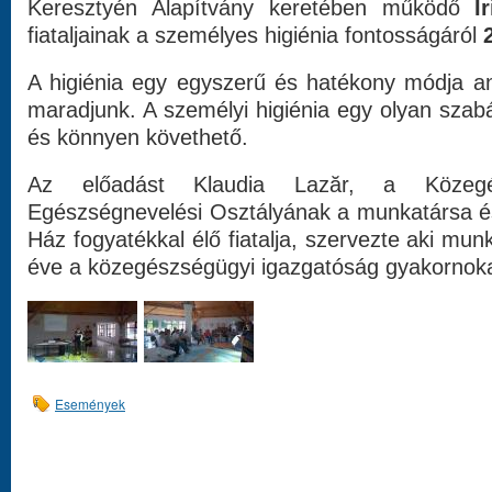
Keresztyén Alapítvány keretében működő
Í
fiataljainak a személyes higiénia fontosságáról
2
A higiénia egy egyszerű és hatékony módja 
maradjunk. A személyi higiénia egy olyan szab
és könnyen követhető.
Az előadást Klaudia Lazăr, a Közegés
Egészségnevelési Osztályának a munkatársa és
Ház fogyatékkal élő fiatalja, szervezte aki mun
éve a közegészségügyi igazgatóság gyakornok
Események