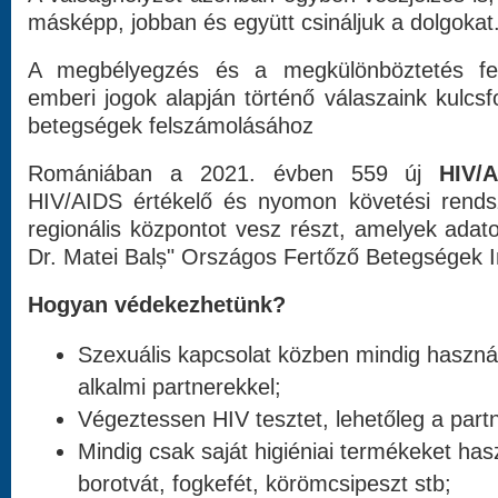
másképp, jobban és együtt csináljuk a dolgokat
A megbélyegzés és a megkülönböztetés fel
emberi jogok alapján történő válaszaink kulcs
betegségek felszámolásához
Romániában a 2021. évben 559 új
HIV/
HIV/AIDS értékelő és nyomon követési rends
regionális központot vesz részt, amelyek adato
Dr. Matei Balș" Országos Fertőző Betegségek 
Hogyan védekezhetünk?
Szexuális kapcsolat közben mindig használ
alkalmi partnerekkel;
Végeztessen HIV tesztet, lehetőleg a partn
Mindig csak saját higiéniai termékeket has
borotvát, fogkefét, körömcsipeszt stb;