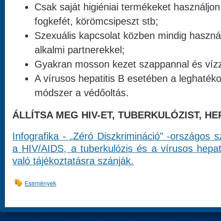
Csak saját higiéniai termékeket használjon,
fogkefét, körömcsipeszt stb;
Szexuális kapcsolat közben mindig használ
alkalmi partnerekkel;
Gyakran mosson kezet szappannal és vízz
A vírusos hepatitis B esetében a leghaté
módszer a védőoltás.
ÁLLÍTSA MEG HIV-ET, TUBERKULÓZIST, HEP
Infografika -
„Zéró Diszkrimináció" -országos 
a HIV/AIDS, a tuberkulózis és a vírusos hepati
való tájékoztatásra szánják.
Események