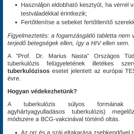
Használjon eldobható kesztyűt, ha vérrel 
testváladékkal érintkezik;
Fertőtlenítse a sebeket fertőtlenítő szerekk
Figyelmeztetés: a fogamzásgátló tabletta nem v
terjedő betegségek ellen, így a HIV ellen sem.
A "Prof. Dr. Marius Nasta" Országos Tüdő
tuberkulózis felügyeletének illetékes s
tuberkulózisos
esetet jelentett az európai T
évre.
Hogyan védekezhetünk?
A tuberkulózis súlyos formáinak (mi
agyhártyagyulladásos tuberkulózis) megel
módszere a BCG-vakcinával történő oltás.
Az orr és a száj eltakarása zsebkendővel 