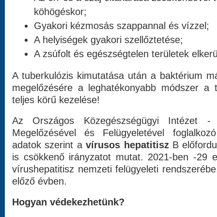
köhögéskor;
Gyakori kézmosás szappannal és vízzel;
A helyiségek gyakori szellőztetése;
A zsúfolt és egészségtelen területek elkerü
A tuberkulózis kimutatása után a baktérium má
megelőzésére a leghatékonyabb módszer a tu
teljes körű kezelése!
Az Országos Közegészségügyi Intézet -
Megelőzésével és Felügyeletével foglalkozó
adatok szerint a
vírusos hepatitisz
B előfordu
is csökkenő irányzatot mutat. 2021-ben -29 e
vírushepatitisz nemzeti felügyeleti rendszeréb
előző évben.
Hogyan védekezhetünk?