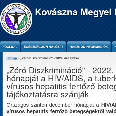
Jump to Content
Kovászna Megyei 
FŐOLDAL
EGÉSZSÉGÜGYI HÁLÓZAT
HASZNOS INFORMÁCIÓK
Jelenlegi hely
Címlap
» „Zéró Diszkrimináció" - 2022. december...
„Zéró Diszkrimináció" - 2022
hónapját a HIV/AIDS, a tuberk
vírusos hepatitis fertőző bet
tájékoztatásra szánják
Országos szinten december hónapját a
HIV/A
vírusos hepatitis fertőző betegségekről való