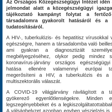
Az Országos Közegészségügyi Intézet idén 
jelmondat alatt a közegészségügyi igazg
tájékoztató kampányt folytat a fertőz
társadalomra gyakorolt hatásáról és a 
tudatosításáról.
A HIV-, tuberkulózis- és hepatitisz vírusokkal
egészségre, hanem a társadalomba való beilles
ami gyakran a diagnosztizált személy
megbélyegzéséhez, olykor pedig mindez 
koronavírus-járvány országos egészségügyi
hatása ellenére valamennyi európai ta
megerősíteni a HIV, a tuberkulózis és a ví
multiszektorális válaszát.
A COVID-19 világjárvány rávilágított a t
gyökerező egyenlőtlenségekre. Minden 
legszegényebbeket és a legkiszolgáltatottabbak
A válsághelyzet azonban egyben vészjelzés is,