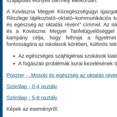
szájápolás előnyeit bármely életkorban.
A Kovászna Megyei Közegészségügyi Igazgató
Részlege tájékoztató–oktató–kommunikációs 
és egészség az oktatás révén!” címmel. Az isko
és a Kovászna Megyei Tanfelügyelőséggel 
kampány célja, hogy felhívja a figyelme
fontosságára az iskolások körében, különös teki
Az egészséges szájhigiéniai szokások kial
A fogászati problémák korai kezelésének 
Poszter - „Mosoly és egészség az oktatás révé
Szórólap - 0-4 osztály
Szórólap - 5-8 osztály
Képek az eseményről: