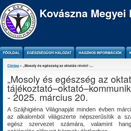
Jump to Content
Kovászna Megyei 
FŐOLDAL
EGÉSZSÉGÜGYI HÁLÓZAT
HASZNOS INFORMÁCIÓK
Jelenlegi hely
Címlap
» „Mosoly és egészség az oktatás révén! -...
„Mosoly és egészség az oktat
tájékoztató–oktató–kommuni
- 2025. március 20.
A Szájhigiéna Világnapját minden évben márci
az alkalomból világszerte népszerűsítik a sz
egész szervezet számára, valamint hang