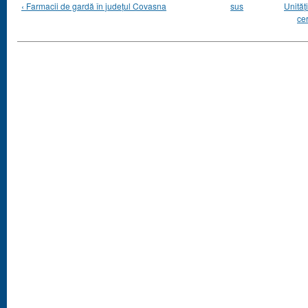
‹ Farmacii de gardă în județul Covasna
sus
Unităţ
cer