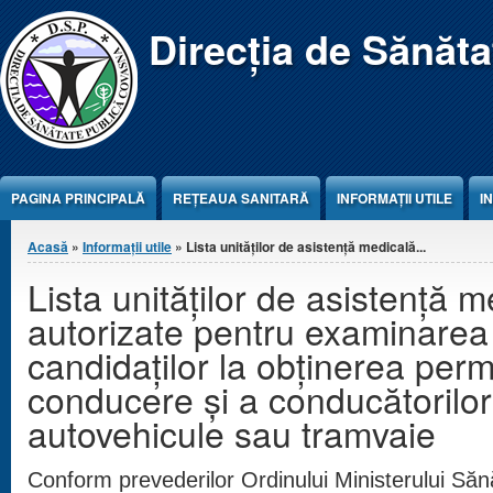
Jump to Content
Direcția de Sănăt
PAGINA PRINCIPALĂ
REŢEAUA SANITARĂ
INFORMAȚII UTILE
I
Eşti aici
Acasă
»
Informații utile
» Lista unităţilor de asistenţă medicală...
Lista unităţilor de asistenţă 
autorizate pentru examinarea
candidaţilor la obţinerea perm
conducere şi a conducătorilo
autovehicule sau tramvaie
Conform prevederilor Ordinului Ministerului Sănă