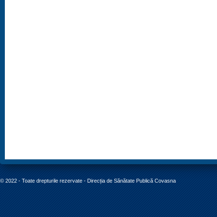
© 2022 - Toate drepturile rezervate - Direcția de Sănătate Publică Covasna