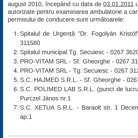
august 2010, începând cu data de
03.01.2011
u
autorizate pentru examinarea ambulatorie a cand
permisului de conducere sunt următoarele:
Spitalul de Urgență "Dr. Fogolyán Krist
311580
Spitalul municipal Tg. Secuiesc - 0267
362
PRO-VITAM SRL - Sf. Gheorghe - 0267 3
PRO-VITAM SRL - Tg. Secuiesc - 0267 31
S.C. HAJMED S.R.L.
- Sf. Gheorghe - 02
S.C. POLIMED LAB S.R.L. (punct de lucru
Purczel János nr.1
S.C. XETUA S.R.L. - Baraolt str. 1 Dece
ap.1