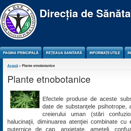
Jump to Content
Direcția de Sănăt
PAGINA PRINCIPALĂ
REŢEAUA SANITARĂ
INFORMAȚII UTILE
I
Eşti aici
Acasă
» Plante etnobotanice
Plante etnobotanice
Efectele produse de aceste subs
date de substanţele psihotrope, 
creierului uman (stări confuziona
halucinaţii, diminuarea atenţiei combinate cu 
puternice de cap, anxietate, ameţeli, confu