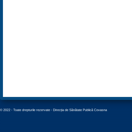
© 2022 - Toate drepturile rezervate - Direcția de Sănătate Publică Covasna