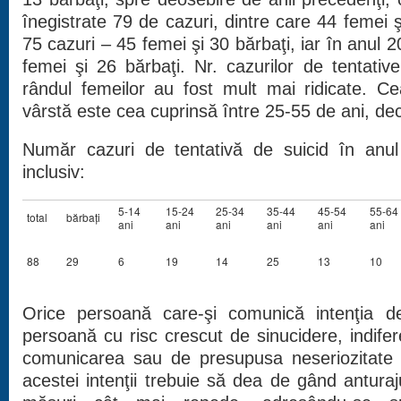
înegistrate 79 de cazuri, dintre care 44 femei ş
75 cazuri – 45 femei şi 30 bărbaţi, iar în anul 
femei şi 26 bărbaţi. Nr. cazurilor de tentative
rândul femeilor au fost mult mai ridicate. C
vârstă este cea cuprinsă între 25-55 de ani, dec
Număr cazuri de tentativă de suicid în anu
inclusiv:
5-14
15-24
25-34
35-44
45-54
55-64
total
bărbaţi
ani
ani
ani
ani
ani
ani
88
29
6
19
14
25
13
10
Orice persoană care-şi comunică intenţia d
persoană cu risc crescut de sinucidere, indife
comunicarea sau de presupusa neseriozitate 
acestei intenţii trebuie să dea de gând anturaj