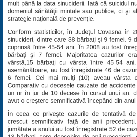
mult până la data sinuciderii. Iată că suicidul 
domeniul sănătăţii mintale sau publice, ci şi 
strategie naţională de prevenţie.
Conform statisticilor, în Judeţul Covasna în 
sinucideri, dintre care 38 bărbaţi şi 9 femei. 9 
cuprinsă între 45-54 ani. În 2008 au fost înre
bărbaţi şi 7 femei. Majoritatea cazurilor e
vârstă,15 bărbaţi cu vârsta între 45-54 ani.
asemănătoare, au fost înregistrate 46 de cazuri,
6 femei. Cei mai mulţi (10) aveau vârsta c
Comparativ cu decesele cauzate de accidente ru
un nr în jur de 10 decese în cursul unui an, d
avut o creştere semnificativă începând din anul
În ceea ce priveşte cazurile de tentativă de
crescut semnificativ faţă de anii precedenţ
jumătate a anului au fost înregistrate 52 de cazu
13 bărbaţi, spre deosebire de anii precedenţi,