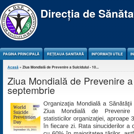
Jump to Content
Direcția de Sănăt
PAGINA PRINCIPALĂ
REŢEAUA SANITARĂ
INFORMAȚII UTILE
I
Eşti aici
Acasă
» Ziua Mondială de Prevenire a Suicidului - 10...
Ziua Mondială de Prevenire a 
septembrie
Organizaţia Mondială a Sănătăţi
Ziua Mondială de Prevenire 
statisticilor organizaţiei, aproap
în fiecare zi. Rata sinuciderilor a 
cu 60% în majoritatea ţărilor, astf