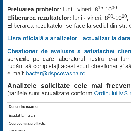
15
30
Preluarea probelor:
luni - vineri: 8
-10
00
00
Eliberarea rezultatelor:
luni - vineri:
8
-10
,
Eliberarea rezultatelor se face la sediul din str.
Lista oficială a analizelor - actualizat la dat
Chestionar de evaluare a satisfacției clie
serviciile pe care laboratorul nostru le-a fur
rugăm să completați acest scurt chestionar și să 
e-mail:
bacter@dspcovasna.ro
Analizele solicitate cele mai frecve
(tarifele sunt actualizate conform
Ordinului MS 
Denumire examen
Exudat faringian
Coprocultura profilactic