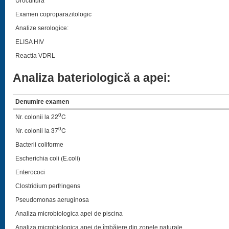
Urocultura
Examen coproparazitologic
Analize serologice:
ELISA HIV
Reactia VDRL
Analiza bateriologică a apei:
Denumire examen
0
la 22
C
Nr. colonii
0
la 37
C
Nr. colonii
Bacterii coliforme
(E.coli)
Escherichia coli
Enterococi
Clostridium perfringens
Pseudomonas aeruginosa
Analiza microbiologica apei de piscina
Analiza microbiologica apei de îmbăiere din zonele naturale