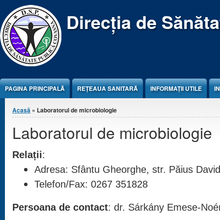
Jump to Content
Direcția de Sănăt
PAGINA PRINCIPALĂ
REŢEAUA SANITARĂ
INFORMAȚII UTILE
I
Eşti aici
Acasă
» Laboratorul de microbiologie
Laboratorul de microbiologie
:
Relații
Adresa: Sfântu Gheorghe, str. Păius David 
Telefon/
Fax
:
0267 351828
Persoana de contact
: dr. Sárkány Emese-Noé