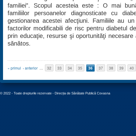
familiei”.
Scopul acesteia este : O mai bună
familiilor persoanelor diagnosticate cu dia
gestionarea acestei afecţiuni.
Familiile au un 
factorilor modificabili de risc pentru diabetul d
prin educaţie, resurse şi oportunităţi necesare a
sănătos.
Pagini
« primul
‹ anterior
…
32
33
34
35
36
37
38
39
40
© 2022 - Toate drepturile rezervate - Direcția de Sănătate Publică Covasna