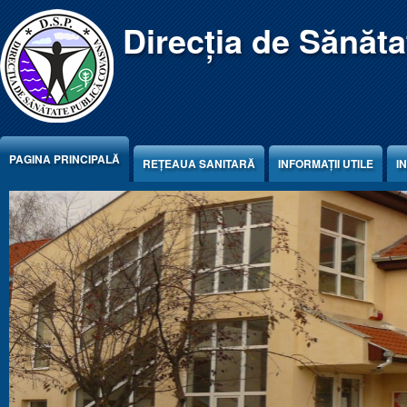
Jump to Content
Direcția de Sănăt
PAGINA PRINCIPALĂ
REŢEAUA SANITARĂ
INFORMAȚII UTILE
I