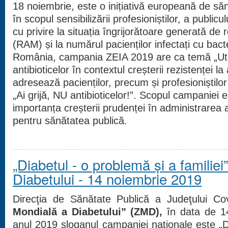
18 noiembrie, este o inițiativă europeană de să
în scopul sensibilizării profesioniștilor, a publicul
cu privire la situația îngrijorătoare generată de
(RAM) și la numărul pacienților infectați cu bact
România, campania ZEIA 2019 are ca temă „Util
antibioticelor în contextul creșterii rezistenței l
adresează pacienților, precum și profesioniștilo
„Ai grijă, NU antibioticelor!”. Scopul campaniei e
importanța creșterii prudenței în administrarea an
pentru sănătatea publică.
„Diabetul - o problemă și a familiei
Diabetului - 14 noiembrie 2019
Direcţia de Sănătate Publică a Judeţului C
Mondială a Diabetului”
(ZMD),
în data de 1
anul 2019 sloganul campaniei naţionale este „D