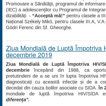
Promovare a Sănătăţii, programul de informar
(IEC) a adolescenţilor cu Programul de Integra
dizabilități -
“Acceptă mă!”
pentru clasele a III
Național Székely Mikó, pentru clasele III.A, V.
Gödri Ferenc din Sf. Gheorghe.
Ziua Mondială de Luptă Împotriva 
decembrie 2019
Ziua Mondială de Luptă Împotriva HIV/
decembrie
începând din 1988, ca oport
pretutindeni de a se uni în lupta împotriva HI
diagnosticați cu această infecție și de a 
decedat din cauza bolilor asociate cu SIDA.
În 
mondiale de luptă împotriva HIV/SIDA 
diferența
"
.