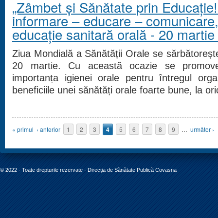
„Zâmbet și Sănătate prin Educație
informare – educare – comunicare
educaţie sanitară orală - 20 marti
Ziua Mondială a Sănătății Orale se sărbătoreșt
20 martie. Cu această ocazie se promov
importanța igienei orale pentru întregul org
beneficiile unei sănătăți orale foarte bune, la or
Pagini
« primul
‹ anterior
1
2
3
4
5
6
7
8
9
…
următor ›
© 2022 - Toate drepturile rezervate - Direcția de Sănătate Publică Covasna