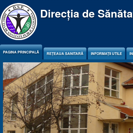
Jump to Content
Direcția de Sănăt
PAGINA PRINCIPALĂ
REŢEAUA SANITARĂ
INFORMAȚII UTILE
I