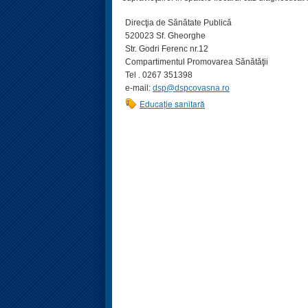
Direcţia de Sănătate Publică
520023 Sf. Gheorghe
Str. Godri Ferenc nr.12
Compartimentul Promovarea Sănătăţii
Tel . 0267 351398
e-mail:
dsp@dspcovasna.ro
Educație sanitară