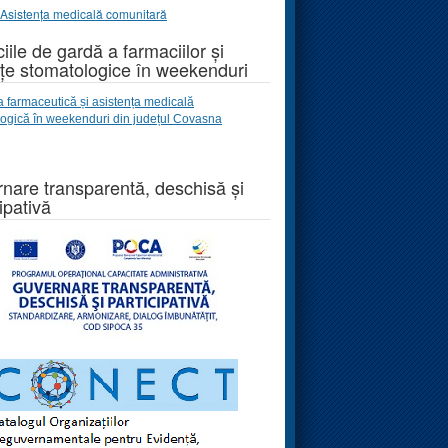
Asistența medicală comunitară
iile de gardă a farmaciilor și
țe stomatologice în weekenduri
a farmaceutică și asistența medicală
logică
în weekenduri
din județul Covasna
nare transparentă, deschisă și
ipativă