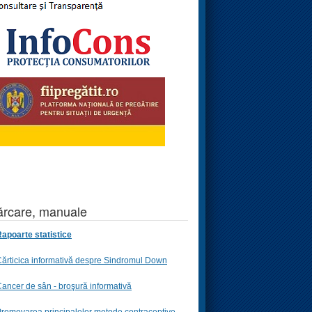
rcare, manuale
apoarte statistice
ărticica informativă despre Sindromul Down
ancer de sân - broşură informativă
romovarea principalelor metode contraceptive