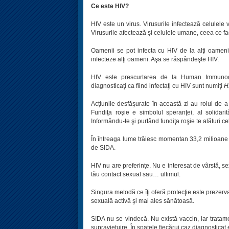
Ce este HIV?
HIV este un virus. Virusurile infectează celulele v
Virusurile afectează şi celulele umane, ceea ce f
Oamenii se pot infecta cu HIV de la alţi oameni 
infecteze alţi oameni. Aşa se răspândeşte HIV.
HIV este prescurtarea de la Human Immunodef
diagnosticaţi ca fiind infectaţi cu HIV sunt numiţi
H
Acţiunile desfăşurate în această zi au rolul de 
Fundiţa roşie e simbolul speranţei, al solidari
Informându-te şi purtând fundiţa roşie te alături cel
În întreaga lume trăiesc momentan 33,2 milioane 
de SIDA.
HIV nu are preferinţe. Nu e interesat de vârstă, se
tău contact sexual sau… ultimul.
Singura metodă ce îţi oferă protecţie este prezervat
sexuală activă şi mai ales sănătoasă.
SIDA nu se vindecă. Nu există vaccin, iar tratamen
supravieţuire. În spatele fiecărui caz diagnosticat