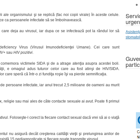
Servic
ii ale organismului şi se replică (fac noi copii virale) în aceste celule.
urgen
ace ca persoanele infectate să se îmbolnavească.
care deja au virusul, iar dupa ce se infectează pot la rândul lor să
Asistenț
stomato
iciency Virus (Virusul Imunodeficienţei Umane). Cei care sunt
IV+
sau
HIV pozitivi
.
Guver
partic
a comemora victimele SIDA şi de a atrage atenţia asupra acestei boli.
tăţii, e omagiul adus tuturor celor care au fost atinşi de HIV/SIDA.
or care speră că într-o zi fundiţa roşie îşi va pierde semnificaţia.
de persoane infectate, iar anul trecut 2,5 milioane de oameni au murit
x, religie sau mai ales de câte contacte sexuale ai avut. Poate fi primul
ivul. Foloseşte-l corect la fiecare contact sexual dacă vrei să ai o viaţă
tul nu asigură decât creşterea calităţii vieţii şi prelungirea anilor de
 există 15 nediagnosticate şi fiecare poate transmite virusul.