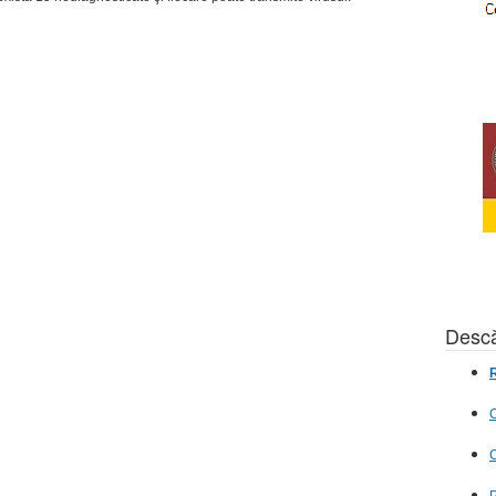
Descă
R
C
C
P