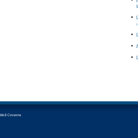
ş
C
-
G
A
G
ublică Covasna