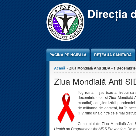
Jump to Content
Direcția 
PAGINA PRINCIPALĂ
REŢEAUA SANITARĂ
Eşti aici
Acasă
» Ziua Mondială Anti SIDA - 1 Decembrie
Ziua Mondială Anti S
Toţi românii ştiu (sau ar trebui s
decembrie este şi Ziua Mondială A
mondial) conştientizării pandemiei
de milioane de oameni, iar în ace
HIV, fiind una dintre cele mai distru
Conceptul de Ziua Mondială Anti 
Health on Programmes for AIDS Prevention
. De a