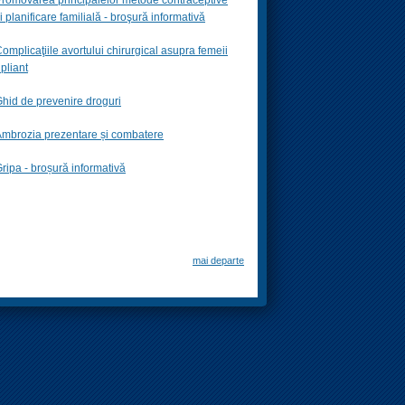
i planificare familială -
broşură informativă
omplicaţiile avortului chirurgical asupra femeii
 pliant
hid de prevenire droguri
mbrozia prezentare și combatere
ripa - broșură informativă
mai departe