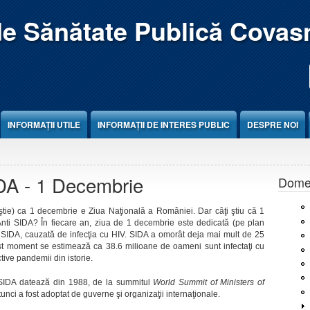
de Sănătate Publică Covas
INFORMAȚII UTILE
INFORMAȚII DE INTERES PUBLIC
DESPRE NOI
IDA - 1 Decembrie
Domen
ă ştie) ca 1 decembrie e Ziua Naţională a României. Dar câţi ştiu că 1
nti SIDA? În fiecare an, ziua de 1 decembrie este dedicată (pe plan
 SIDA, cauzată de infecţia cu HIV. SIDA a omorât deja mai mult de 25
st moment se estimează ca 38.6 milioane de oameni sunt infectaţi cu
ctive pandemii din istorie.
SIDA datează din 1988, de la summitul
World Summit of Ministers of
tunci a fost adoptat de guverne şi organizaţii internaţionale.