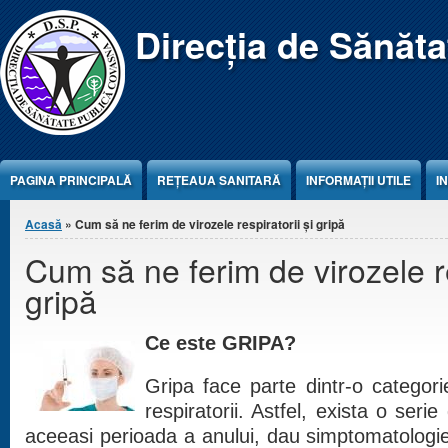
Jump to Content
Direcția de Sănăt
PAGINA PRINCIPALĂ
REŢEAUA SANITARĂ
INFORMAȚII UTILE
I
Eşti aici
Acasă
» Cum să ne ferim de virozele respiratorii și gripă
Cum să ne ferim de virozele re
gripă
Ce este GRIPA?
Gripa face parte dintr-o categori
respiratorii. Astfel, exista o serie
aceeasi perioada a anului, dau simptomatologi