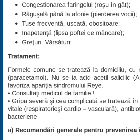
Congestionarea faringelui (roşu în gât);
Răguşală până la afonie (pierderea vocii);
Tuse frecventă, uscată, obositoare;
Inapetenţă (lipsa poftei de mâncare);
Greţuri. Vărsături;
Tratament:
Formele comune se tratează la domiciliu, cu r
(paracetamol). Nu se ia acid acetil salicilic 
favoriza apariţia sindromului Reye.
• Consultaţi medicul de familie !
• Gripa severă şi cea complicată se tratează în s
vitale (respiratorieşi cardio – vasculară), antibio
bacteriene
a
) Recomandări generale pentru prevenirea î