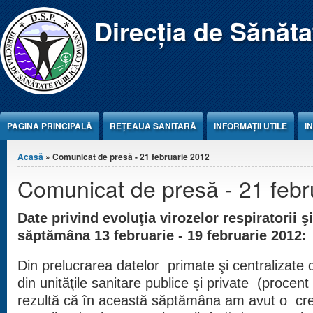
Jump to Content
Direcția de Sănăt
PAGINA PRINCIPALĂ
REŢEAUA SANITARĂ
INFORMAȚII UTILE
I
Eşti aici
Acasă
» Comunicat de presă - 21 februarie 2012
Comunicat de presă - 21 febr
Date privind evoluţia virozelor respiratorii ş
săptămâna 13 februarie - 19 februarie 2012:
Din prelucrarea datelor primate şi centralizate d
din unităţile sanitare publice şi private (procen
rezultă că în această săptămâna am avut o cr