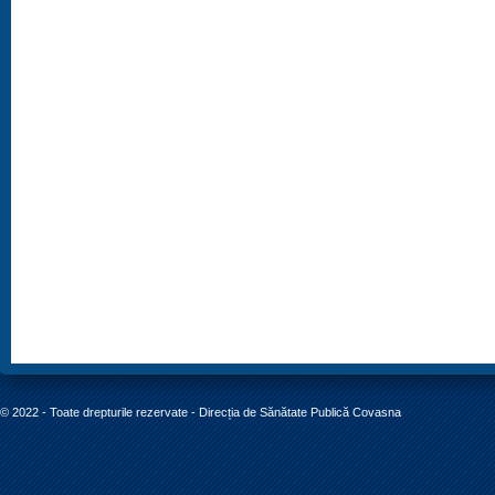
© 2022 - Toate drepturile rezervate - Direcția de Sănătate Publică Covasna