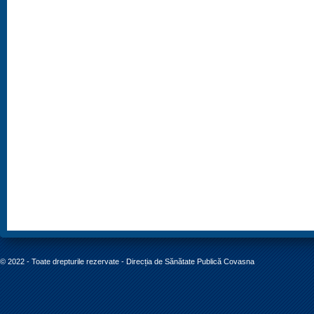
© 2022 - Toate drepturile rezervate - Direcția de Sănătate Publică Covasna