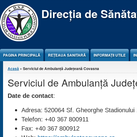
Jump to Content
Direcția de Sănăt
PAGINA PRINCIPALĂ
REŢEAUA SANITARĂ
INFORMAȚII UTILE
I
Eşti aici
Acasă
» Serviciul de Ambulanţă Judeţeană Covasna
Serviciul de Ambulanţă Jude
Date de contact
:
Adresa: 520064 Sf. Gheorghe Stadionului 
Telefon: +40 367 800911
Fax: +40 367 800912