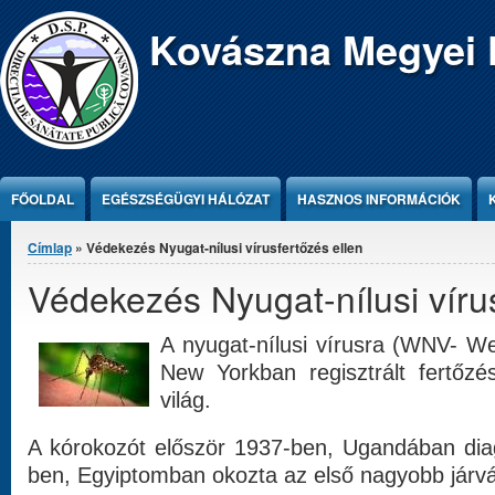
Jump to Content
Kovászna Megyei 
FŐOLDAL
EGÉSZSÉGÜGYI HÁLÓZAT
HASZNOS INFORMÁCIÓK
Jelenlegi hely
Címlap
» Védekezés Nyugat-nílusi vírusfertőzés ellen
Védekezés Nyugat-nílusi vírus
A nyugat-nílusi vírusra (WNV- We
New Yorkban regisztrált fertőzé
világ.
A kórokozót először 1937-ben, Ugandában diag
ben, Egyiptomban okozta az első nagyobb járvá