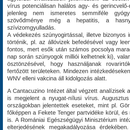
vírus potenciálisan halálos agy- és gerincvelő
jelenleg nem ismeretes semmiféle gyógy
szövődménye még a hepatitis, a hasnyá
szívizomgyulladás.
A védekezés szúnyogirtással, illetve bizonyos 
történik, pl. az állóvizek befedésével vagy le
fontos, mert esők után számos pocsolya marad
nap során szúnyogok milliói kelhetnek ki), val
ösztönzésével, hogy használjanak rovarirt
fertőzött területeken. Mindezen intézkedéseke
WNV elleni vakcina áll kidolgozás alatt.
A Cantacuzino Intézet által végzett analízisek 
is megjelent a nyugat-nílusi vírus. Augusztu
országokban jelentettek eseteket, mint pl. G
főképpen a Fekete Tenger partvidéke körül, é
is. A Romániai Egészségügyi Minisztérium inté
elterjedésének megakadályozása érdekében.