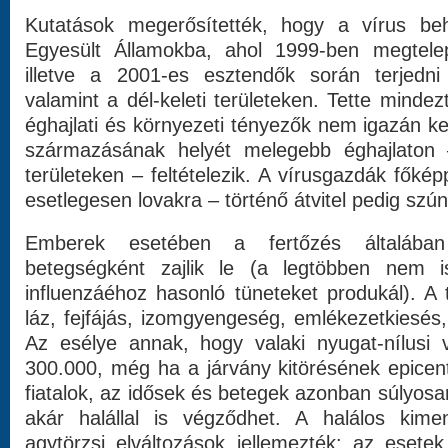
Kutatások megerősítették, hogy a vírus beh
Egyesült Államokba, ahol 1999-ben megtele
illetve a 2001-es esztendők során terjedni
valamint a dél-keleti területeken. Tette minde
éghajlati és környezeti tényezők nem igazán 
származásának helyét melegebb éghajlaton 
területeken – feltételezik. A vírusgazdák fők
esetlegesen lovakra – történő átvitel pedig szún
Emberek esetében a fertőzés általában
betegségként zajlik le (a legtöbben nem 
influenzáéhoz hasonló tüneteket produkál). A 
láz, fejfájás, izomgyengeség, emlékezetkiesés,
Az esélye annak, hogy valaki nyugat-nílusi v
300.000, még ha a járvány kitörésének epicen
fiatalok, az idősek és betegek azonban súlyo
akár halállal is végződhet. A halálos kime
agytörzsi elváltozások jellemezték: az esete