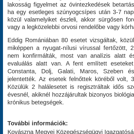
lakosság figyelmet az óvintezkedések betartá
ha egy esetleges szúnyogcsípes után 3-7 napr
közül valamelyiket észleli, akkor sürgősen fo
vagy a legközelebbi orvosi rendelőbe vagy kór
Eddig Romániában 80 esetet vizsgáltak, közül
miképpen a nyugat-nílusi vírussal fertőzött,
nem konfirmálták, most van analízis alatt és
evaluálás alatt van. A fent említett eseteke
Constanta, Dolj, Galati, Maros, Szeben 
jelentették. Az esetek felnőttek köréből volt,
Közülük 2 halálesetet is regisztráltak idős sz
évesnél, akiknél hozzájárultak bizonyos biológia
krónikus betegségek.
További információk:
Kovászna Megyei Közegészségügyi Igazgatósá