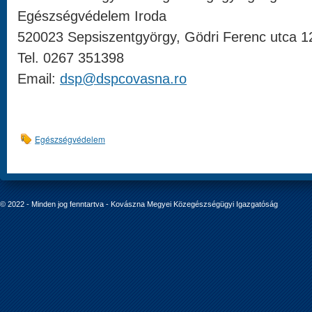
Egészségvédelem Iroda
520023 Sepsiszentgyörgy, Gödri Ferenc utca 1
Tel. 0267 351398
Email:
dsp@dspcovasna.ro
Egészségvédelem
© 2022 - Minden jog fenntartva - Kovászna Megyei Közegészségügyi Igazgatóság