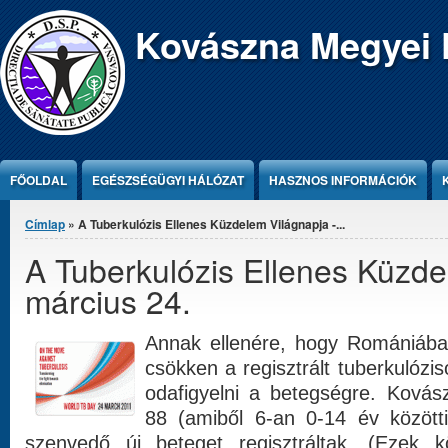
Jump to Content
Kovászna Megyei 
FŐOLDAL
EGÉSZSÉGÜGYI HÁLÓZAT
HASZNOS INFORMÁCIÓK
Jelenlegi hely
Címlap
» A Tuberkulózis Ellenes Küzdelem Világnapja -...
A Tuberkulózis Ellenes Küzde
március 24.
Annak ellenére, hogy Romániába
csökken a regisztrált tuberkulózi
odafigyelni a betegségre. Ková
88 (amiből 6-an 0-14 év közötti
szenvedő új beteget regisztráltak. (Ezek k