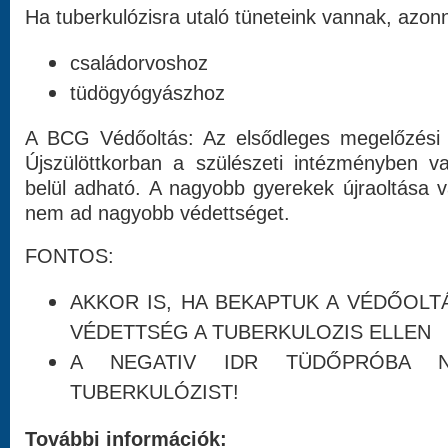
Ha tuberkulózisra utaló tüneteink vannak, azonn
családorvoshoz
tüdögyógyászhoz
A BCG Védőoltás: Az elsődleges megelőzési 
Újszülöttkorban a szülészeti intézményben 
belül adható. A nagyobb gyerekek újraoltása va
nem ad nagyobb védettséget.
FONTOS:
AKKOR IS, HA BEKAPTUK A VÉDŐOLTÁ
VÉDETTSÉG A TUBERKULOZIS ELLEN
A NEGATIV IDR TÜDŐPRÓBA 
TUBERKULÓZIST!
További információk: