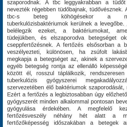
szaporodnak. A tbc leggyakrabban a tüdőt
nevezték régebben tüdőbajnak, tüdővésznek. A 
tbc-s beteg köhögésekor a nyál
tuberkulózisbaktériumok kerülnek a levegőbe.
belélegzik ezeket, a baktériumokat, am
tüdejükben, és elszaporodva betegséget o
cseppfertőzésnek. A fertőzés elsősorban a b
veszélyezteti, különösen, ha zsúfolt lak
megkapja a betegséget az, akinek a szervezet
egyéb betegség rontja az ellenálló képességé
között él, rosszul táplálkozik, rendszeresen
tuberkulózis gyógyszerei megakadály
szervezetében élő baktériumok szaporodását, ma
Ezért a fertőzés a legbiztosabban úgy előzhe
gyógyszerét minden alkalommal pontosan beves
gyógyulása érdekében. A megfelelő ke
fertőzésveszély néhány hét alatt a m
fertőzőképesség időszakában a betegek ar