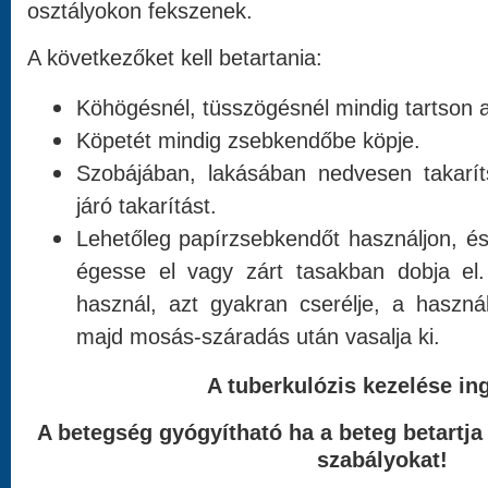
osztályokon fekszenek.
A következőket kell betartania:
Köhögésnél, tüsszögésnél mindig tartson a
Köpetét mindig zsebkendőbe köpje.
Szobájában, lakásában nedvesen takaríts
járó takarítást.
Lehetőleg papírzsebkendőt használjon, é
égesse el vagy zárt tasakban dobja el
használ, azt gyakran cserélje, a haszná
majd mosás-száradás után vasalja ki.
A tuberkulózis kezelése in
A betegség gyógyítható ha a beteg betartja
szabályokat!