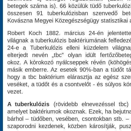
betegek száma is). 66 közülük tüdő tuberkulózi
összesen 91 tuberkulózisban szenvedő bet
Kovászna Megyei Közegészségügy statisztikai a
Robert Koch 1882. március 24-én jelentet
világnak a tuberkulózis baktériumának felfedez
24-e a Tuberkulózis elleni küzdelem világna
elterjedt nevén „tbc” olyan idült fertőzőbet
okoz. A kórokozó nyálcseppek révén (köhögés)
másik emberre. Az esetek 90%-ban a tüdőt tá
hogy a tbc baktérium elárasztja az egész sze
veséket, a tüdőt és a csontvelőt - és súlyos k
vezet.
A tuberkulózis
(rövidebb elnevezéssel tbc)
amelyet baktériumok okoznak. Ezek, ha bejutn
bárhol – tüdőben, vesében, csontokban stb. –
szaporodni kezdenek, közben károsítják, puszt