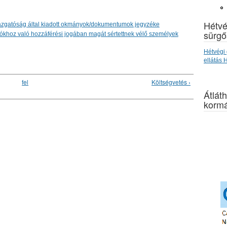
Hétvé
zgatóság által kiadott okmányok/dokumentumok jegyzéke
sürgő
ókhoz való hozzáférési jogában magát sértettnek vélő személyek
Hétvégi 
ellátás
fel
Költségvetés ›
Átláth
kormá