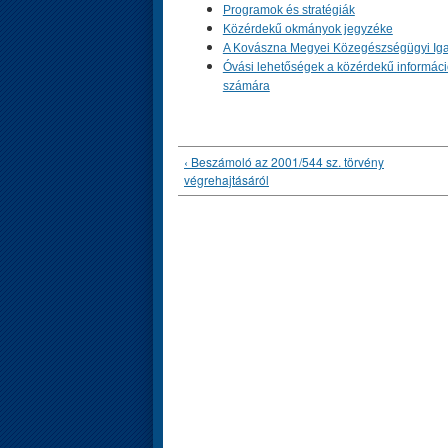
Programok és stratégiák
Közérdekű okmányok jegyzéke
A Kovászna Megyei Közegészségügyi Iga
Óvási lehetőségek a közérdekű informáci
számára
‹ Beszámoló az 2001/544 sz. törvény
végrehajtásáról