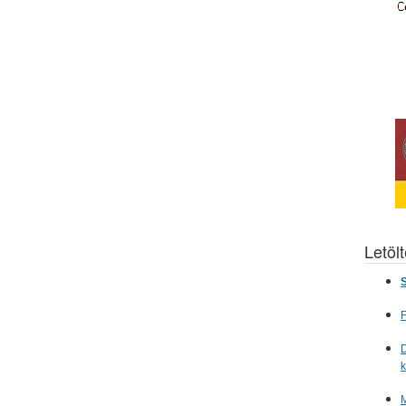
Letöl
S
F
D
M