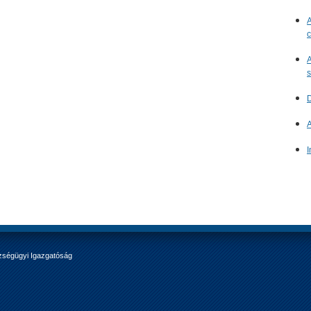
A
c
A
s
D
A
I
zségügyi Igazgatóság