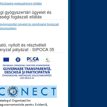
Közösségi egészségügyi ellátás
gi gyógyszertári ügyelet és
sségi fogászati ellátás
gyógyszertári ügyelet és sürgősségi fogászati
 Háromszéken
ató, nyitott és résztvételi
nyzat pályázat - SIPOCA 35