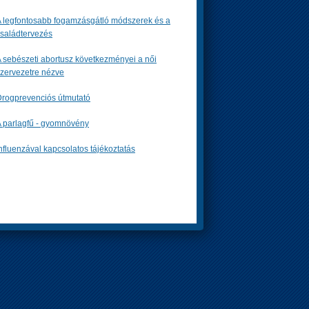
 legfontosabb fogamzásgátló módszerek és a
saládtervezés
 sebészeti abortusz következményei a női
zervezetre nézve
rogprevenciós útmutató
 parlagfű - gyomnövény
nfluenzával kapcsolatos tájékoztatás