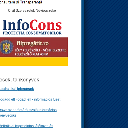
Civil Szervezetek Névjegyzéke
tések, tankönyvek
tatisztikai jelentések
ogadd el! Fogadj el! - információs füzet
own szindrómáról szóló információs
könyvecske
ellrákkal kapcsolatos tájékoztatás