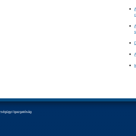
A
c
A
s
D
A
I
zségügyi Igazgatóság