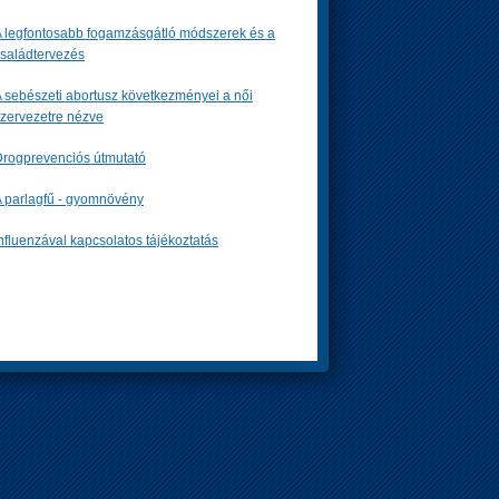
 legfontosabb fogamzásgátló módszerek és a
saládtervezés
 sebészeti abortusz következményei a női
zervezetre nézve
rogprevenciós útmutató
 parlagfű - gyomnövény
nfluenzával kapcsolatos tájékoztatás