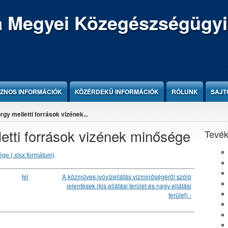
 Megyei Közegészségügyi
ZNOS INFORMÁCIÓK
KÖZÉRDEKŰ INFORMÁCIÓK
RÓLUNK
SAJT
gy melletti források vizének...
etti források vizének minősége
Tevé
ége (.xlsx formátum)
fel
A közműves ivóvízellátás vízminőségéről szóló
jelentések (kis ellátási terület és nagy ellátási
terület) ›