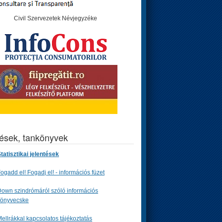
Civil Szervezetek Névjegyzéke
tések, tankönyvek
tatisztikai jelentések
ogadd el! Fogadj el! - információs füzet
own szindrómáról szóló információs
könyvecske
ellrákkal kapcsolatos tájékoztatás