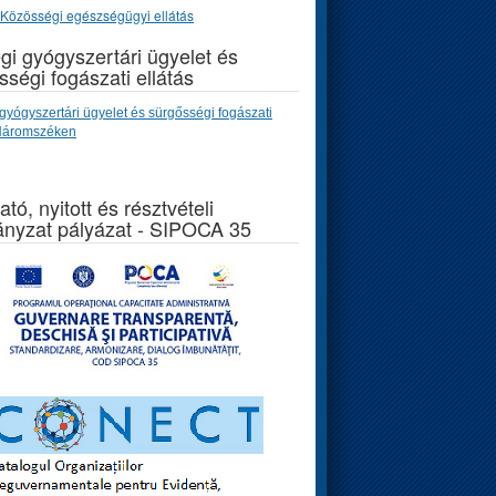
Közösségi egészségügyi ellátás
gi gyógyszertári ügyelet és
sségi fogászati ellátás
gyógyszertári ügyelet és sürgősségi fogászati
 Háromszéken
ató, nyitott és résztvételi
nyzat pályázat - SIPOCA 35