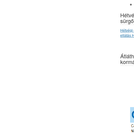
Hétvé
sürgő
Hétvégi 
ellátás
Átláth
kormá