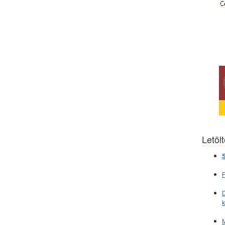
Letöl
S
F
D
M