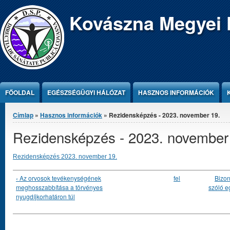
Jump to Content
Kovászna Megyei 
FŐOLDAL
EGÉSZSÉGÜGYI HÁLÓZAT
HASZNOS INFORMÁCIÓK
Jelenlegi hely
Címlap
»
Hasznos információk
» Rezidensképzés - 2023. november 19.
Rezidensképzés - 2023. november
Rezidensképzés 2023. november 19.
‹ Az orvosok tevékenységének
fel
Bizon
meghosszabbítása a törvényes
szóló e
nyugdíjkorhatáron túl