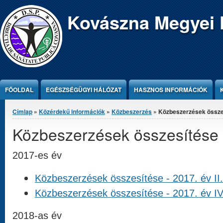
Jump to Content
Kovászna Megyei 
FŐOLDAL
EGÉSZSÉGÜGYI HÁLÓZAT
HASZNOS INFORMÁCIÓK
Jelenlegi hely
Címlap
»
Közérdekű információk
»
Közbeszerzés
» Közbeszerzések össze
Közbeszerzések összesítése
2017-es év
Közbeszerzések összesítése - 2017. év II.
Közbeszerzések összesítése - 2017. év IV.
2018-as év