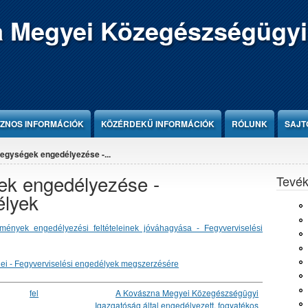
 Megyei Közegészségügyi
ZNOS INFORMÁCIÓK
KÖZÉRDEKŰ INFORMÁCIÓK
RÓLUNK
SAJT
egységek engedélyezése -...
ek engedélyezése -
Tevé
élyek
mények engedélyezési feltételeinek jóváhagyása - Fegyverviselési
lei - Fegyverviselési engedélyek megszerzésére
fel
A Kovászna Megyei Közegészségügyi
Igazgatóság által engedélyezett, fogyatékos