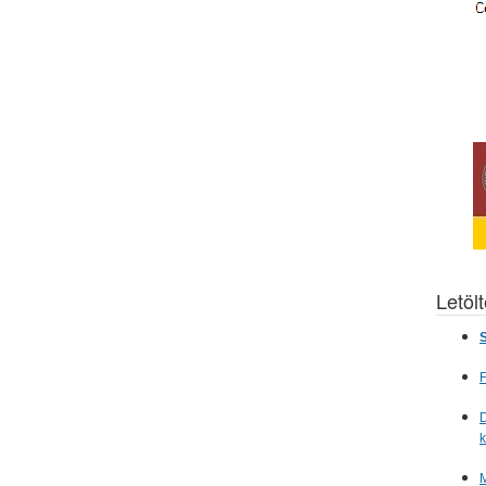
Letöl
S
F
D
M