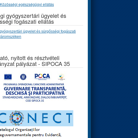
Közösségi egészségügyi ellátás
gi gyógyszertári ügyelet és
sségi fogászati ellátás
gyógyszertári ügyelet és sürgősségi fogászati
 Háromszéken
ató, nyitott és résztvételi
nyzat pályázat - SIPOCA 35