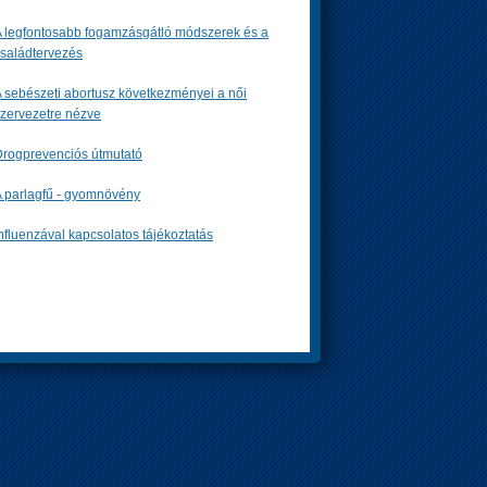
 legfontosabb fogamzásgátló módszerek és a
saládtervezés
 sebészeti abortusz következményei a női
zervezetre nézve
rogprevenciós útmutató
 parlagfű - gyomnövény
nfluenzával kapcsolatos tájékoztatás