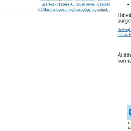
gyerekek részére A5 típusú orvosi igazolás
kiállítására jogosult egészségügyi egységek ›
Hétvé
sürgő
Hétvégi 
ellátás
Átláth
kormá