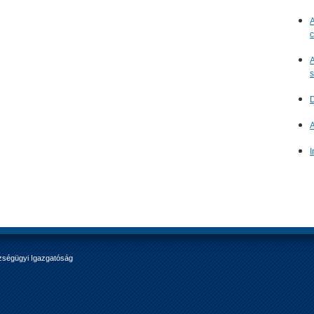
A
c
A
s
D
A
I
zségügyi Igazgatóság