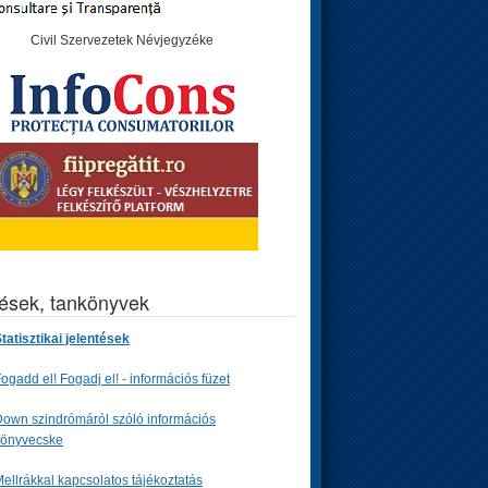
Civil Szervezetek Névjegyzéke
tések, tankönyvek
tatisztikai jelentések
ogadd el! Fogadj el! - információs füzet
own szindrómáról szóló információs
könyvecske
ellrákkal kapcsolatos tájékoztatás