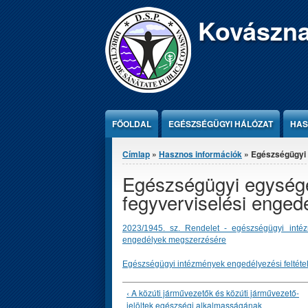
Jump to Content
Kovászna
FŐOLDAL
EGÉSZSÉGÜGYI HÁLÓZAT
HAS
Jelenlegi hely
Címlap
»
Hasznos információk
» Egészségügyi 
Egészségügyi egység
fegyverviselési enged
2023/1945. sz. Rendelet - egészségügyi intéz
engedélyek megszerzésére
Egészségügyi intézmények engedélyezési feltéte
‹ A közúti járművezetők és közúti járművezető-
jelöltek egészségi alkalmasságának