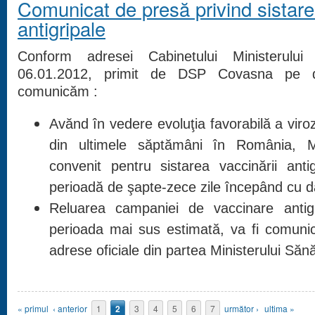
Comunicat de presă privind sistare
antigripale
Conform adresei Cabinetului Ministerului 
06.01.2012, primit de DSP Covasna pe 
comunicăm :
Avănd în vedere evoluţia favorabilă a viroze
din ultimele săptămâni în România, Mi
convenit pentru sistarea vaccinării ant
perioadă de şapte-zece zile începând cu d
Reluarea campaniei de vaccinare antig
perioada mai sus estimată, va fi comuni
adrese oficiale din partea Ministerului Sănăt
Pagini
« primul
‹ anterior
1
2
3
4
5
6
7
următor ›
ultima »