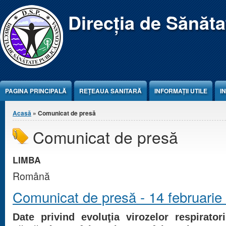
Jump to Content
Direcția de Sănăt
PAGINA PRINCIPALĂ
REŢEAUA SANITARĂ
INFORMAȚII UTILE
I
Eşti aici
Acasă
» Comunicat de presă
Comunicat de presă
LIMBA
Română
Comunicat de presă - 14 februarie
Date privind evoluţia virozelor respirator