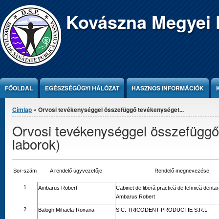
Jump to Content
Kovászna Megyei 
FŐOLDAL
EGÉSZSÉGÜGYI HÁLÓZAT
HASZNOS INFORMÁCIÓK
Jelenlegi hely
Címlap
» Orvosi tevékenységgel összefüggő tevékenységet...
Orvosi tevékenységgel összefüggő 
laborok)
Sor-szám
A rendelő ügyvezetője
Rendelő megnevezése
1
Ambarus Robert
Cabinet de liberă practică de tehnică dentar
Ambarus Robert
2
Balogh Mihaela-Roxana
S.C. TRICODENT PRODUCTIE S.R.L.