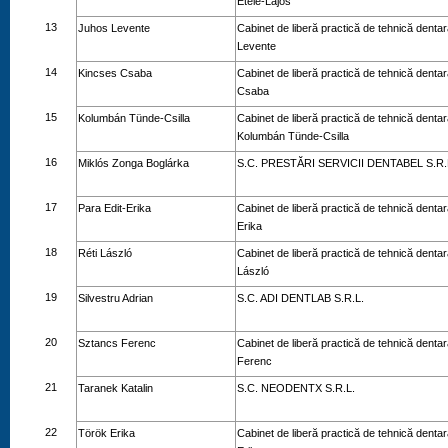
Etele-Lajos
13
Juhos Levente
Cabinet de liberă practică de tehnică denta
Levente
14
Kincses Csaba
Cabinet de liberă practică de tehnică denta
Csaba
15
Kolumbán Tünde-Csilla
Cabinet de liberă practică de tehnică dentar
Kolumbán Tünde-Csilla
16
Miklós Zonga Boglárka
S.C. PRESTĂRI SERVICII DENTABEL S.R.
17
Para Edit-Erika
Cabinet de liberă practică de tehnică dentar
Erika
18
Réti László
Cabinet de liberă practică de tehnică dentar
László
19
Silvestru Adrian
S.C. ADI DENTLAB S.R.L.
20
Sztancs Ferenc
Cabinet de liberă practică de tehnică denta
Ferenc
21
Taranek Katalin
S.C. NEODENTX S.R.L.
22
Török Erika
Cabinet de liberă practică de tehnică denta