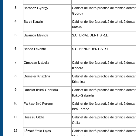
3
Barbocz György
Cabinet de liberă practică de tehnică denta
György
4
Barthi Katalin
Cabinet de liberă practică de tehnică dentar
Katalin
5
Bălănică Melinda
S.C. BRIAL DENT S.R.L.
6
Bende Levente
S.C. BENDEDENT S.R.L.
7
Cîmpean Izabella
Cabinet de liberă practică de tehnică dent
Izabella
8
Demeter Krisztina
Cabinet de liberă practică de tehnică denta
Krisztina
9
Dundler Ildikó-Gabriella
Cabinet de liberă practică de tehnică denta
Ildikó-Gabriella
10
Farkas-Biró Ferenc
Cabinet de liberă practică de tehnică denta
Biró Ferenc
11
Hosszú Ottilia
Cabinet de liberă practică de tehnică denta
Ottilia
12
József Etele-Lajos
Cabinet de liberă practică de tehnică denta