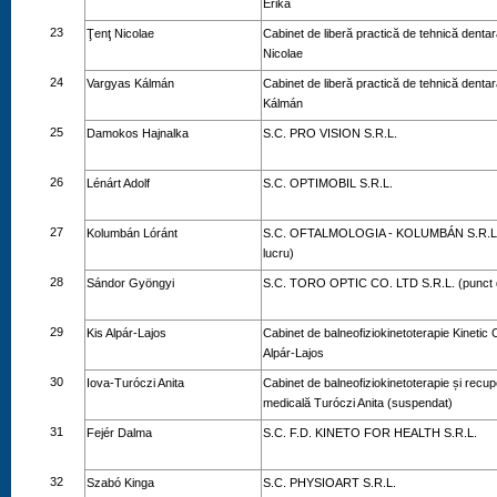
Erika
23
Ţenţ Nicolae
Cabinet de liberă practică de tehnică dentar
Nicolae
24
Vargyas Kálmán
Cabinet de liberă practică de tehnică denta
Kálmán
25
Damokos Hajnalka
S.C. PRO VISION S.R.L.
26
Lénárt Adolf
S.C. OPTIMOBIL S.R.L.
27
Kolumbán Lóránt
S.C. OFTALMOLOGIA - KOLUMBÁN S.R.L. 
lucru)
28
Sándor Gyöngyi
S.C. TORO OPTIC CO. LTD S.R.L. (punct d
29
Kis Alpár-Lajos
Cabinet de balneofiziokinetoterapie Kinetic 
Alpár-Lajos
30
Iova-Turóczi Anita
Cabinet de balneofiziokinetoterapie și recu
medicală Turóczi Anita (suspendat)
31
Fejér Dalma
S.C. F.D. KINETO FOR HEALTH S.R.L.
32
Szabó Kinga
S.C. PHYSIOART S.R.L.