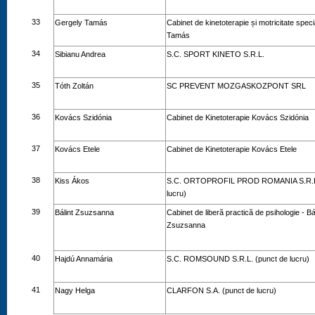
33
Gergely Tamás
Cabinet de kinetoterapie și motricitate spec
Tamás
34
Sibianu Andrea
S.C. SPORT KINETO S.R.L.
35
Tóth Zoltán
SC PREVENT MOZGASKOZPONT SRL
36
Kovács Szidónia
Cabinet de Kinetoterapie Kovács Szidónia
37
Kovács Etele
Cabinet de Kinetoterapie Kovács Etele
38
Kiss Ákos
S.C. ORTOPROFIL PROD ROMANIA S.R.L.
lucru)
39
Bálint Zsuzsanna
Cabinet de liberă practică de psihologie - Bá
Zsuzsanna
40
Hajdú Annamária
S.C. ROMSOUND S.R.L. (punct de lucru)
41
Nagy Helga
CLARFON S.A. (punct de lucru)