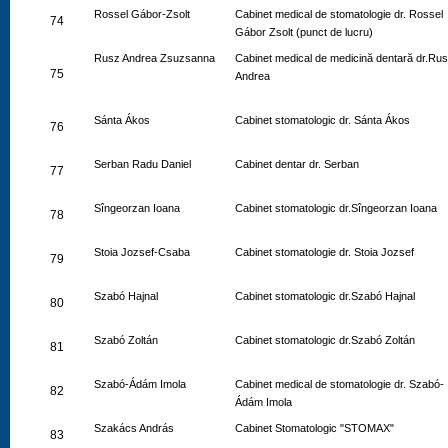
Rossel Gábor-Zsolt
Cabinet medical de stomatologie dr. Rossel
74
Gábor Zsolt (punct de lucru)
Rusz Andrea Zsuzsanna
Cabinet medical de medicină dentară dr.Ru
75
Andrea
Sánta Ákos
Cabinet stomatologic dr. Sánta Ákos
76
Serban Radu Daniel
Cabinet dentar dr. Serban
77
Sîngeorzan Ioana
Cabinet stomatologic dr.Sîngeorzan Ioana
78
Stoia Jozsef-Csaba
Cabinet stomatologie dr. Stoia Jozsef
79
Szabó Hajnal
Cabinet stomatologic dr.Szabó Hajnal
80
Szabó Zoltán
Cabinet stomatologic dr.Szabó Zoltán
81
Szabó-Ádám Imola
Cabinet medical de stomatologie dr. Szabó-
82
Ádám Imola
Szakács András
Cabinet Stomatologic "STOMAX"
83