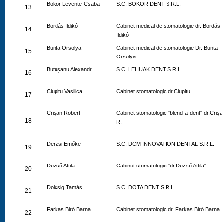
Bokor Levente-Csaba
S.C. BOKOR DENT S.R.L.
13
Bordás Ildikó
Cabinet medical de stomatologie dr. Bordás
14
Ildikó
Bunta Orsolya
Cabinet medical de stomatologie Dr. Bunta
15
Orsolya
Butușanu Alexandr
S.C. LEHUAK DENT S.R.L.
16
Ciupitu Vasilica
Cabinet stomatologic dr.Ciupitu
17
Crișan Róbert
Cabinet stomatologic "blend-a-dent" dr.Criș
18
R.
Derzsi Emőke
S.C. DCM INNOVATION DENTAL S.R.L.
19
Dezső Attila
Cabinet stomatologic "dr.Dezső Attila"
20
Dolcsig Tamás
S.C. DOTA DENT S.R.L.
21
Farkas Biró Barna
Cabinet stomatologic dr. Farkas Biró Barna
22