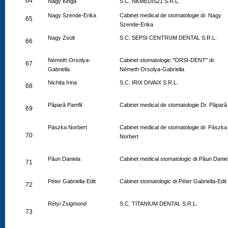
64
Nagy Kinga
S.C. NKMEDIS21 S.R.L.
Nagy Szende-Erika
Cabinet medical de stomatologie dr. Nagy
65
Szende-Erika
Nagy Zsolt
S.C. SEPSI CENTRUM DENTAL S.R.L.
66
Németh Orsolya-
Cabinet stomatologic "ORSI-DENT" dr.
67
Gabriella
Németh Orsolya-Gabriella
Nichita Irina
S.C. IRIX DIVAIX S.R.L.
68
Păpară Pamfil
Cabinet medical de stomatologie Dr. Păpară
69
Pászka Norbert
Cabinet medical de stomatologie dr. Pászka
70
Norbert
Păun Daniela
Cabinet medical stomatologic dr.Păun Danie
71
Péter Gabriella-Edit
Cabinet stomatologic dr.Péter Gabriella-Edit
72
Rétyi Zsigmond
S.C. TITANIUM DENTAL S.R.L.
73