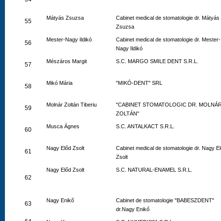
Mátyás Zsuzsa
Cabinet medical de stomatologie dr. Mátyás
55
Zsuzsa
Mester-Nagy Ildikó
Cabinet medical de stomatologie dr. Mester-
56
Nagy Ildikó
Mészáros Margit
S.C. MARGO SMILE DENT S.R.L.
57
Mikó Mária
"MIKÓ-DENT" SRL
58
Molnár Zoltán Tiberiu
"CABINET STOMATOLOGIC DR. MOLNÁ
59
ZOLTÁN"
Musca Ágnes
S.C. ANTALKACT S.R.L.
60
Nagy Előd Zsolt
Cabinet medical de stomatologie dr. Nagy E
61
Zsolt
Nagy Előd Zsolt
S.C. NATURAL-ENAMEL S.R.L.
62
Nagy Enikő
Cabinet de stomatologie "BABESZDENT"
63
dr.Nagy Enikő