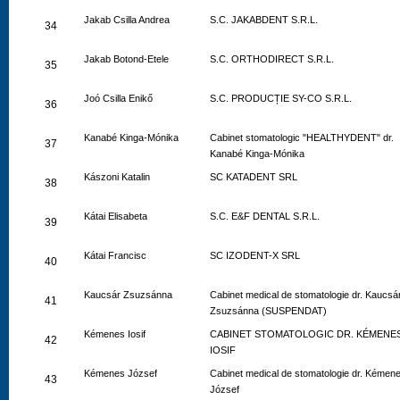
Jakab Csilla Andrea
S.C. JAKABDENT S.R.L.
34
Jakab Botond-Etele
S.C. ORTHODIRECT S.R.L.
35
Joó Csilla Enikő
S.C. PRODUCȚIE SY-CO S.R.L.
36
Kanabé Kinga-Mónika
Cabinet stomatologic "HEALTHYDENT" dr.
37
Kanabé Kinga-Mónika
Kászoni Katalin
SC KATADENT SRL
38
Kátai Elisabeta
S.C. E&F DENTAL S.R.L.
39
Kátai Francisc
SC IZODENT-X SRL
40
Kaucsár Zsuzsánna
Cabinet medical de stomatologie dr. Kaucsá
41
Zsuzsánna (SUSPENDAT)
Kémenes Iosif
CABINET STOMATOLOGIC DR. KÉMENE
42
IOSIF
Kémenes József
Cabinet medical de stomatologie dr. Kémen
43
József