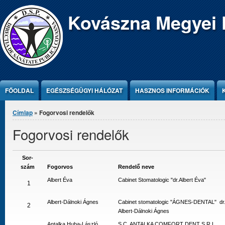
Jump to Content
Kovászna Megyei 
FŐOLDAL
EGÉSZSÉGÜGYI HÁLÓZAT
HASZNOS INFORMÁCIÓK
Jelenlegi hely
Címlap
» Fogorvosi rendelők
Fogorvosi rendelők
Sor-
szám
Fogorvos
Rendelő neve
Albert Éva
Cabinet Stomatologic "dr.Albert Éva"
1
Albert-Dálnoki Ágnes
Cabinet stomatologic "ÁGNES-DENTAL" dr
2
Albert-Dálnoki Ágnes
Antalka Huba-László
S.C. ANTALKA COMFORT DENT S.R.L.