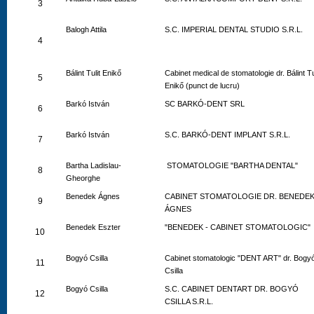
3
Balogh Attila
S.C. IMPERIAL DENTAL STUDIO S.R.L.
4
Bálint Tulit Enikő
Cabinet medical de stomatologie dr. Bálint Tu
5
Enikő (punct de lucru)
Barkó István
SC BARKÓ-DENT SRL
6
Barkó István
S.C. BARKÓ-DENT IMPLANT S.R.L.
7
Bartha Ladislau-
STOMATOLOGIE "BARTHA DENTAL"
8
Gheorghe
Benedek Ágnes
CABINET STOMATOLOGIE DR. BENEDE
9
ÁGNES
Benedek Eszter
"BENEDEK - CABINET STOMATOLOGIC"
10
Bogyó Csilla
Cabinet stomatologic "DENT ART" dr. Bogy
11
Csilla
Bogyó Csilla
S.C. CABINET DENTART DR. BOGYÓ
12
CSILLA S.R.L.