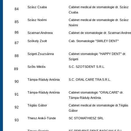
Szász Csaba
Cabinet medical de stomatologie dr. Szász
84
Csaba
Szász Noémi
Cabinet medical de stomatologie dr. Szász
85
Noémi
86
Szatmari Andreea
Cabinet de stomatologie dr. Szatmari Andre
Székely Zsolt
Cab. Stomatologie "SMILEY DENT"
87
Szigeti Zsuzsánna
Cabinet stomatologic "HAPPY DENT" dr.
88
Szigeti
Szőts Miklós
S.C. SZOTSDENT S.R.L.
89
Támpa-Ráduly Antónia
S.C. ORAL CARE TRA S.R.L.
90
Támpa-Ráduly Antónia
Cabinet stomatologic "ORALCARE" dr.
91
Támpa-Ráduly Antónia
Téglás Gábor
Cabinet medical de stomatologie dr.Téglás
92
Gábor
Thiesz Anikó-Tünde
SC STOMATHIESZ SRL
93