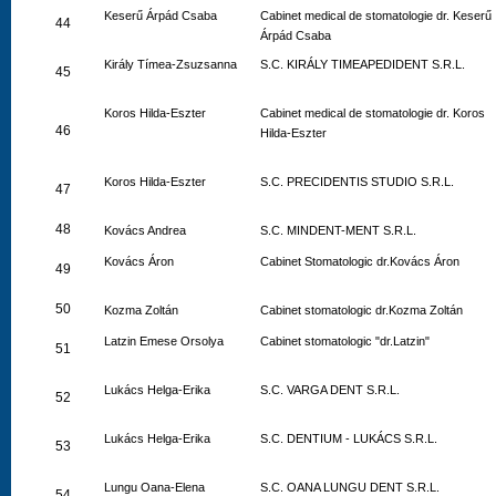
Keserű Árpád Csaba
Cabinet medical de stomatologie dr. Keserű
44
Árpád Csaba
Király Tímea-Zsuzsanna
S.C. KIRÁLY TIMEAPEDIDENT S.R.L.
45
Koros Hilda-Eszter
Cabinet medical de stomatologie dr. Koros
46
Hilda-Eszter
Koros Hilda-Eszter
S.C. PRECIDENTIS STUDIO S.R.L.
47
48
Kovács Andrea
S.C. MINDENT-MENT S.R.L.
Kovács Áron
Cabinet Stomatologic dr.Kovács Áron
49
50
Kozma Zoltán
Cabinet stomatologic dr.Kozma Zoltán
Latzin Emese Orsolya
Cabinet stomatologic "dr.Latzin"
51
Lukács Helga-Erika
S.C. VARGA DENT S.R.L.
52
Lukács Helga-Erika
S.C. DENTIUM - LUKÁCS S.R.L.
53
Lungu Oana-Elena
S.C. OANA LUNGU DENT S.R.L.
54