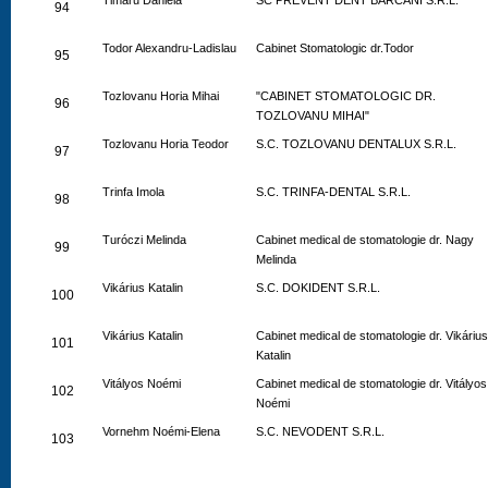
Timaru Daniela
SC PREVENT DENT BARCANI S.R.L.
94
Todor Alexandru-Ladislau
Cabinet Stomatologic dr.Todor
95
Tozlovanu Horia Mihai
"CABINET STOMATOLOGIC DR.
96
TOZLOVANU MIHAI"
Tozlovanu Horia Teodor
S.C. TOZLOVANU DENTALUX S.R.L.
97
Trinfa Imola
S.C. TRINFA-DENTAL S.R.L.
98
Turóczi Melinda
Cabinet medical de stomatologie dr. Nagy
99
Melinda
Vikárius Katalin
S.C. DOKIDENT S.R.L.
100
Vikárius Katalin
Cabinet medical de stomatologie dr. Vikárius
101
Katalin
Vitályos Noémi
Cabinet medical de stomatologie dr. Vitályos
102
Noémi
Vornehm Noémi-Elena
S.C. NEVODENT S.R.L.
103