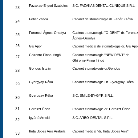
Fazakas-Enyed Szabolcs
S.C. FAZAKAS DENTAL CLINIQUE S.R.L.
23
Fehér Zsófia
Cabinet de stomatologie dr. Fehér Zsófia
24
Ferenczi Ágnes-Orsolya
Cabinet stomatologic "O-DENT" dr. Ferencz
25
Ágnes-Orsolya
26
Gál Apor
Cabinet medical de stomatologie dr. Gál Apo
Ghironte-Finna Iringó
Cabinet stomatologic "NEW DENT" dr.
27
Ghironte-Finna Iringó
Gondos István
Cabinet stomatologie dr.Gondos
28
Gyergyay Réka
Cabinet stomatologic Dr. Gyergyay Réka
29
Gyergyay Réka
S.C. SMILE-BY-GYR S.R.L.
30
31
Herbszt Ödön
Cabinet stomatologic dr. Herbszt Ödön
Igyártó Arnold
S.C. ARBO-DENTAL S.R.L.
32
Iliuță Bobeș Ania Arabela
Cabinet medical "dr. Iliuță Bobeș Ania"
33