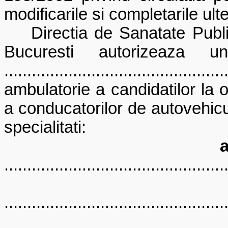
modificarile si completarile ult
Directia de Sanatate Publica 
Bucuresti autorizeaza u
......................................
ambulatorie a candidatilor la 
a conducatorilor de autovehic
specialitati:
a
................................................
b
................................................
c